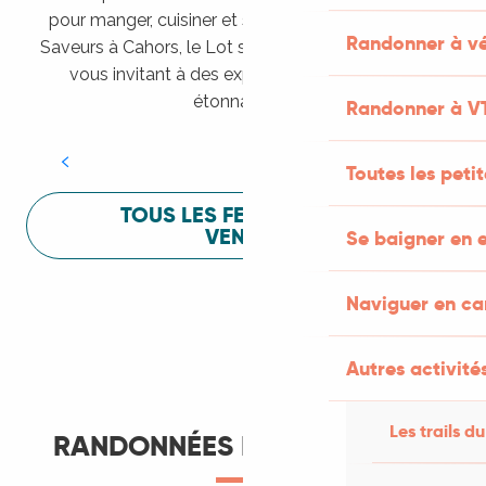
pour manger, cuisiner et s’amuser pendant Lot of
Randonner à vé
Saveurs à Cahors, le Lot sait vous mettre à l’aise en
vous invitant à des expériences sensorielles
Festival Lot of Saveurs
étonnantes !
Randonner à V
LIRE LA SUITE
Toutes les peti
TOUS LES FESTIVALS À
VENIR
Se baigner en e
Naviguer en c
Autres activités
Les trails du
RANDONNÉES ET ITINÉRANCE