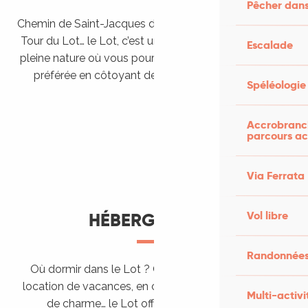
Pêcher dans
Chemin de Saint-Jacques de Compostelle, Véloroutes,
Tour du Lot… le Lot, c’est une véritable destination de
Escalade
pleine nature où vous pourrez pratiquer votre activité
préférée en côtoyant des paysages grandioses.
Spéléologie
Randonner en itinérance
Le Lot en car et en train
Balades et randonnées
Accrobranch
parcours ac
Via Ferrata
Vol libre
HÉBERGEMENTS
Randonnées
Où dormir dans le Lot ? Chez l’habitant, dans une
location de vacances, en camping, ou dans un hôtel
Multi-activi
de charme… le Lot offre des hébergements