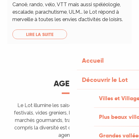
Canoë, rando, vélo, VTT mais aussi spéléologie,
escalade, parachutisme, ULM... le Lot répond à
merveille à toutes les envies d’activités de loisirs.
LIRE LA SUITE
Accueil
Découvrir le Lot
AGENDA
Villes et Villag
Le Lot illumine les saisons de ses animations :
festivals, vides greniers, brocantes, fêtes votives,
Plus beaux vill
marchés gourmands, trails sportifs… Vous l’aurez
compris la diversité est de mise, alors tous à vos
Grandes vallée
agendas !