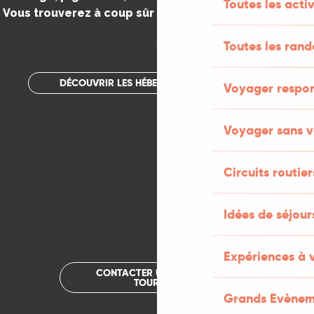
Toutes les activ
Vous trouverez à coup sûr votre bonheur dans le Lot.
.
Toutes les ran
DÉCOUVRIR LES HÉBERGEMENTS INSOLITES
Voyager respo
Voyager sans v
Circuits routier
Idées de séjou
Expériences à 
CONTACTER UN OFFICE DE
TOURISME
Grands Evènem