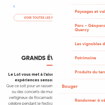
Tout l'agenda
Paysages et val
LIRE LA SUITE
VOIR TOUTES LES MANIFESTATIONS
Parc - Géoparc
Quercy
Les vignobles d
GRANDS ÉVÈNEMENTS
Patrimoine
Produits du ter
Le Lot vous met à l’aise en vous invitant à des
expériences sensorielles étonnantes !
Bouger
Que ce soit pour un rassemblement de montgolfières
ou des concerts de musique sacrée dans le site
vertigineux de Rocamadour, pour écouter un opéra
Randonner à v
célèbre pendant le festival de Saint-Céré ou encore