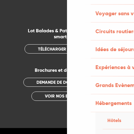
Voyager sans v
Lot Balades & Patrimoines sur votre
Circuits routier
smartphone
Idées de séjou
TÉLÉCHARGER L'APPLICATION
Expériences à 
Brochures et documentations
DEMANDE DE DOCUMENTATION
Grands Evènem
VOIR NOS BROCHURES
Hébergements
Hôtels