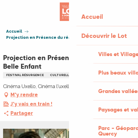
Aller
au
Accueil
contenu
principal
Accueil
Découvrir le Lot
Projection en Présence du réalisateur : Belle Enfant
Villes et Villag
Projection en Présence du réalisateur :
Belle Enfant
Plus beaux vill
FESTIVAL RÉSURGENCE
CULTURELLE
CINÉMA
RENCONTRES
Cinéma Uxello, Cinéma l'uxello, 46110 Vayrac
Grandes vallée
M'y rendre
J'y vais en train !
Paysages et val
Partager
Parc - Géoparc
Quercy