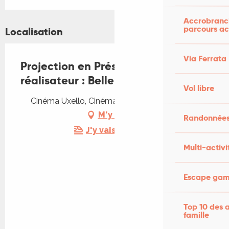
Accrobranch
parcours ac
Localisation
Via Ferrata
Projection en Présence du
réalisateur : Belle Enfant
Vol libre
Cinéma Uxello, Cinéma l'uxello, 46110 Vayrac
M'y rendre
Randonnées
J'y vais en train !
Multi-activi
Escape game
Top 10 des a
famille