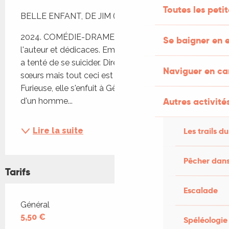
Description
Toutes les peti
BELLE ENFANT, DE JIM (THIERRY TERRASSON)
2024. COMÉDIE-DRAME. Présentation du film par 
Se baigner en e
l'auteur et dédicaces. Emily apprend que sa mère 
a tenté de se suicider. Direction l’Italie avec ses 
Naviguer en c
sœurs mais tout ceci est une mise en scène. 
Furieuse, elle s'enfuit à Gênes et fait connaissance 
Autres activités
d'un homme...
Les trails du
Lire la suite
Pêcher dans
Tarifs
Escalade
Tarifs 2026
Général
5,50 €
Spéléologie