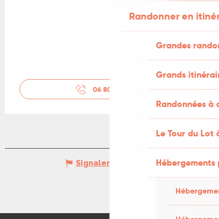
Randonner en itiné
Grandes rando
Grands itinérai
06 80 18 36
▒▒
Randonnées à c
Le Tour du Lot 
Hébergements 
Signaler une erreur
Hébergemen