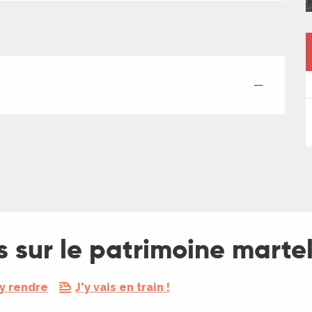
—
s sur le patrimoine marte
y rendre
J'y vais en train !