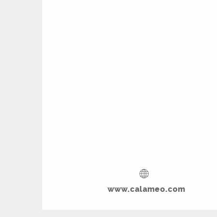
ages
es
es
www.calameo.com