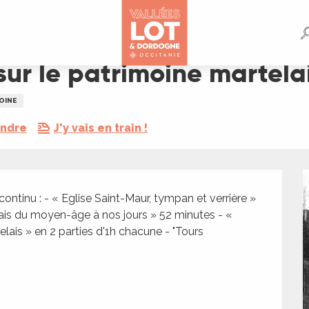
rtelais
 sur le patrimoine martela
OINE
endre
J'y vais en train !
ntinu : - « Eglise Saint-Maur, tympan et verrière » 
s du moyen-âge à nos jours » 52 minutes - « 
lais » en 2 parties d'1h chacune - "Tours 