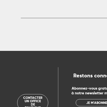
R
ts
rs
ns
Restons conn
ue
Abonnez-vous grat
à notre newsletter 
CONTACTER
UN OFFICE
JE M'ABONNE
DE