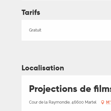
ches,
 et
Tarifs
car
ues
Tarifs 2026
Gratuit
a
ents
es
ents
Localisation
es
ités
ames
piste
Projections de film
 faire
Cour de la Raymondie, 46600 Martel
M'