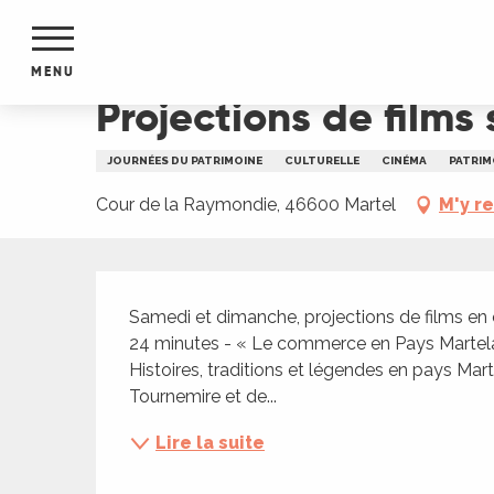
Aller
Accueil
Projections de films sur le patrimoine ma
au
contenu
MENU
principal
Projections de films
NTS
MENTS
JOURNÉES DU PATRIMOINE
CULTURELLE
CINÉMA
PATRIM
S
URS
Cour de la Raymondie, 46600 Martel
M'y r
Description
du Lot
Samedi et dimanche, projections de films en co
dans
24 minutes - « Le commerce en Pays Martelai
s le
Histoires, traditions et légendes en pays Marte
Tournemire et de...
Lire la suite
e