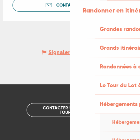
CONTACTEZ-NOUS
Randonner en itiné
Grandes rando
Grands itinérai
Signaler une erreur
Randonnées à c
Le Tour du Lot 
Hébergements 
CONTACTER UN OFFICE DE
TOURISME
Hébergemen