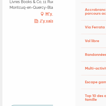
Livres Books & Co, 11 Rue de Montmartre, 46800
Montcuq-en-Quercy-Blanc
Accrobranch
parcours ac
M'y rendre
J'y vais en train !
Via Ferrata
Vol libre
Randonnées
Multi-activi
Escape game
Top 10 des a
famille