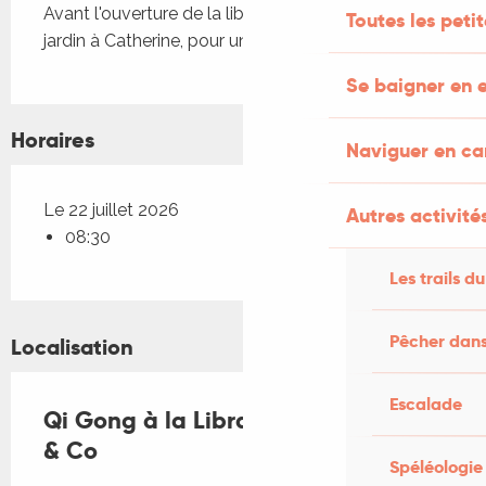
Avant l'ouverture de la librairie, nous prêtons notre 
Toutes les peti
jardin à Catherine, pour une séance de Qi Gong.
Se baigner en e
Horaires
Naviguer en c
Le 22 juillet 2026
Autres activités
08:30
Les trails du
Pêcher dans
Localisation
Escalade
Qi Gong à la Librairie Livres Books
& Co
Spéléologie