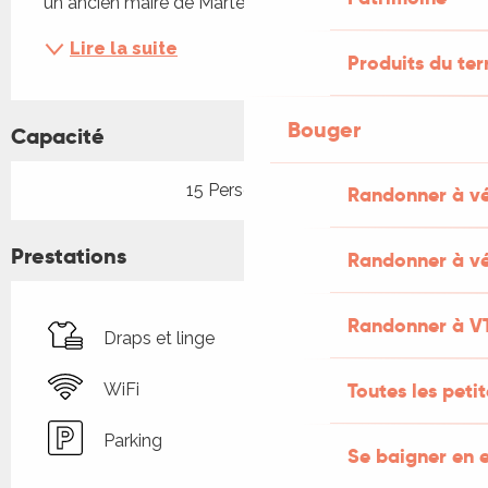
un ancien maire de Martel...
Lire la suite
Produits du ter
Bouger
Capacité
15 Personne(s)
Randonner à v
Prestations
Randonner à vé
Randonner à V
Draps et linge
Toutes les peti
WiFi
Parking
Se baigner en e