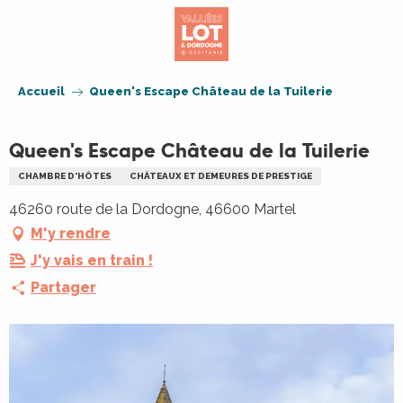
Aller
au
contenu
principal
Accueil
Queen's Escape Château de la Tuilerie
Queen's Escape Château de la Tuilerie
CHAMBRE D'HÔTES
CHÂTEAUX ET DEMEURES DE PRESTIGE
46260 route de la Dordogne, 46600 Martel
M'y rendre
J'y vais en train !
Partager