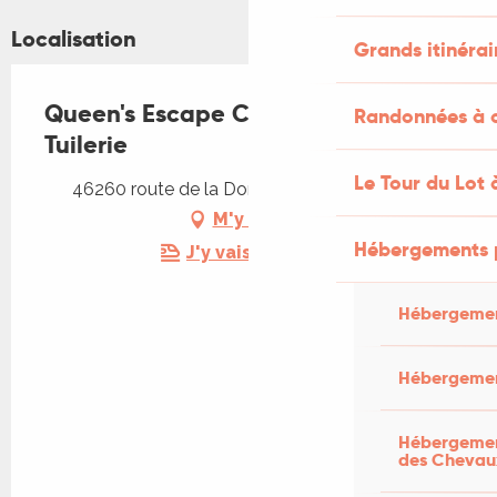
Localisation
Grands itinérai
Queen's Escape Château de la
Randonnées à c
Tuilerie
Le Tour du Lot 
46260 route de la Dordogne, 46600 Martel
M'y rendre
Hébergements 
J'y vais en train !
Hébergemen
Hébergemen
Hébergement
des Chevau