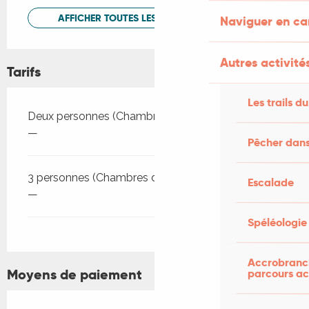
AFFICHER TOUTES LES PRESTATIONS
Naviguer en c
Autres activités
Tarifs
Les trails du
Tarifs 2026
Deux personnes (Chambres d'hôtes)
—
Pêcher dans
3 personnes (Chambres d'hôtes)
Escalade
—
Spéléologie
Accrobranch
Moyens de paiement
parcours ac