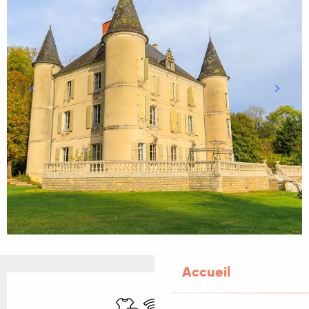
Accueil
Ouverture et coordonnées
Draps et linge
WiFi
Parking