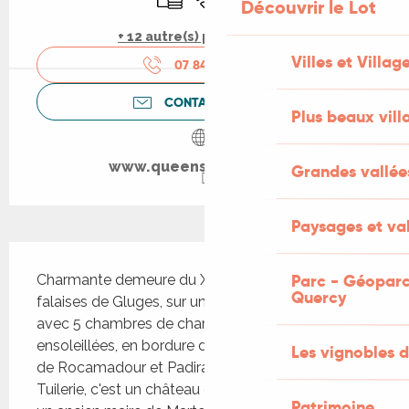
Découvrir le Lot
+ 12 autre(s) prestation(s)
Villes et Villag
07 84 20 76
▒▒
CONTACTEZ-NOUS
Plus beaux vill
www.queensescape.com
Grandes vallée
Paysages et val
Description
Parc - Géoparc
Charmante demeure du XIX siècle, au pied des 
Quercy
falaises de Gluges, sur un parc de 15 hectares 
avec 5 chambres de charme, vastes et 
ensoleillées, en bordure de la Dordogne et proche 
Les vignobles d
de Rocamadour et Padirac. Le Château de la 
Tuilerie, c'est un château de 200 ans construit par 
Patrimoine