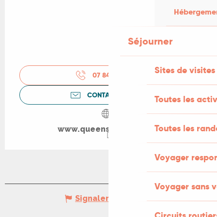
Hébergement
Séjourner
Sites de visites
07 84 20 76
▒▒
CONTACTEZ-NOUS
Toutes les activ
Toutes les ran
www.queensescape.com
Voyager respo
Voyager sans v
Signaler une erreur
Circuits routier