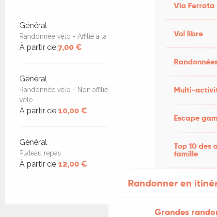
Via Ferrata
Général
Vol libre
Randonnée vélo - Affilié à la fédération française de vélo
À partir de
7,00 €
Randonnées
Général
Multi-activi
Randonnée vélo - Non affilié à la fédération française de
vélo
À partir de
10,00 €
Escape game
Général
Top 10 des a
famille
Plateau repas
À partir de
12,00 €
Randonner en itiné
Grandes rando