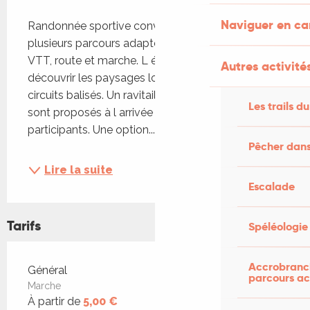
Description
Naviguer en c
Randonnée sportive conviviale proposant 
plusieurs parcours adaptés à tous les niveaux en 
VTT, route et marche. L événement permet de 
Autres activités
découvrir les paysages locaux à travers différents 
circuits balisés. Un ravitaillement et une boisson 
Les trails du
sont proposés à l arrivée pour tous les 
participants. Une option...
Pêcher dans
Lire la suite
Escalade
Tarifs
Spéléologie
Accrobranch
Tarifs 2026
Général
parcours ac
Marche
À partir de
5,00 €