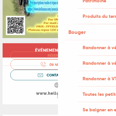
Patrimoine
Produits du ter
Bouger
Ouverture et coordonnées
Randonner à v
ÉVÉNEMENT TERMINÉ
RÉSERVER
Randonner à vé
06 48 81 84
▒▒
CONTACTEZ-NOUS
Randonner à V
www.helloasso.com
Toutes les peti
Se baigner en e