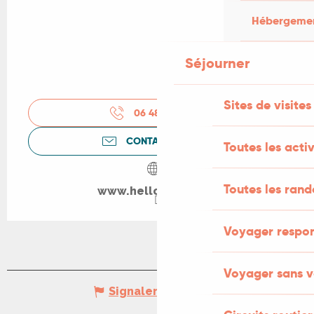
Hébergement
Séjourner
Sites de visites
06 48 81 84
▒▒
CONTACTEZ-NOUS
Toutes les activ
Toutes les ran
www.helloasso.com
Voyager respo
Voyager sans v
Signaler une erreur