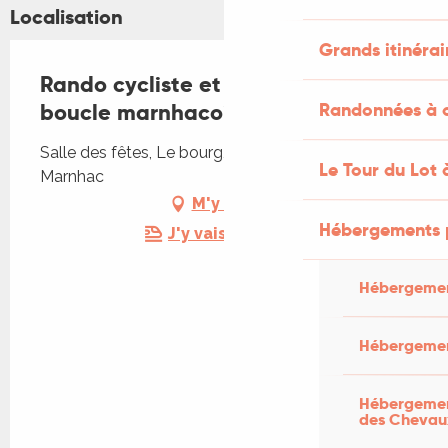
Localisation
Grands itinérai
Rando cycliste et pédestre : La
boucle marnhacoise
Randonnées à c
Salle des fêtes, Le bourg, 46090 Labastide-
Le Tour du Lot 
Marnhac
M'y rendre
Hébergements 
J'y vais en train !
Hébergemen
Hébergemen
Hébergement
des Chevau