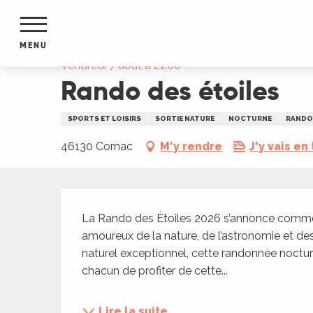
Aller
Accueil
Rando des étoiles
au
contenu
MENU
principal
Vendredi 7 août à 21:00
Rando des étoiles
NTS
MENTS
S
SPORTS ET LOISIRS
SORTIE NATURE
NOCTURNE
RANDO
URS
46130 Cornac
M'y rendre
J'y vais en 
du Lot
Description
dans
La Rando des Étoiles 2026 s’annonce comme 
s le
amoureux de la nature, de l’astronomie et d
naturel exceptionnel, cette randonnée nocturn
chacun de profiter de cette...
e
Lire la suite