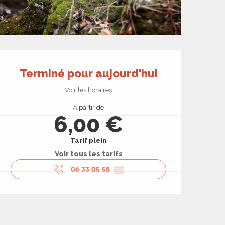
Ouverture et coord
Terminé pour aujourd'hui
Voir les horaires
À partir de
6,00 €
Tarif plein
Voir tous les tarifs
06 33 05 58
▒▒