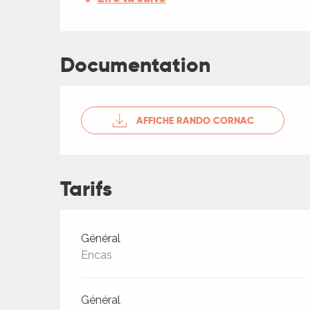
ches,
 et
car
Documentation
ues
a
AFFICHE RANDO CORNAC
ents
es
ents
Tarifs
es
ités
ames
piste
Tarifs 2026
Général
Encas
 faire
Général