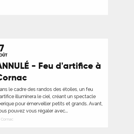
7
OÛT
ANNULÉ - Feu d'artifice à
Cornac
ans le cadre des randos des étoiles, un feu
’artifice illuminera le ciel, créant un spectacle
éerique pour émerveiller petits et grands. Avant,
ous pouvez vous régaler avec...
Cornac