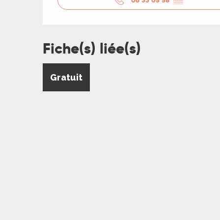
Fiche(s) liée(s)
Gratuit
R
ts
rs
ns