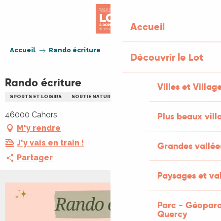
Aller
au
Accueil
contenu
principal
Accueil
Rando écriture
Découvrir le Lot
Rando écriture
Villes et Villag
SPORTS ET LOISIRS
SORTIE NATURE
LITTÉRATURE
RANDONNÉE
46000 Cahors
Plus beaux vill
M'y rendre
J'y vais en train !
Grandes vallée
Partager
Paysages et val
Parc - Géoparc
Quercy