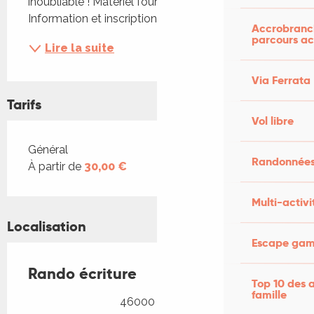
inoubliable ! Matériel fourni. 6 personnes maxi. 
Information et inscription par téléphone ou mail.
Accrobranch
parcours ac
Lire la suite
Via Ferrata
Tarifs
Vol libre
Tarifs 2026
Général
Randonnées
À partir de
30,00 €
Multi-activi
Localisation
Escape game
Rando écriture
Top 10 des a
famille
46000 Cahors