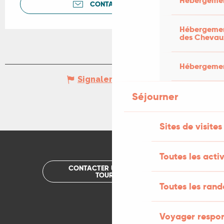
Hébergemen
CONTACTEZ-NOUS
Hébergement
des Chevau
Hébergement
Signaler une erreur
Séjourner
Sites de visites
Toutes les activ
CONTACTER UN OFFICE DE
TOURISME
Toutes les ran
Voyager respo