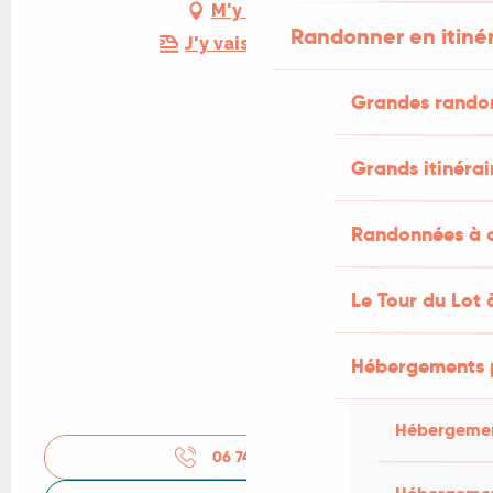
M'y rendre
Randonner en itiné
J'y vais en train !
Grandes rando
Grands itinérai
Randonnées à c
Le Tour du Lot 
Hébergements 
Hébergemen
06 74 76 13
▒▒