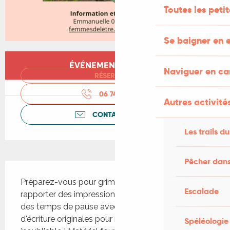
Toutes les peti
Se baigner en e
Ouverture et coordonnées
ÉVÉNEMENT TERMINÉ
Naviguer en c
RÉSERVER
06 74 76 13
▒▒
Autres activités
CONTACTEZ-NOUS
Les trails du
Pêcher dans
Description
Préparez-vous pour grimper au Mont St Cyr et en 
Escalade
rapporter des impressions écrites... Nous ferons 
des temps de pause avec des propositions 
d'écriture originales pour rendre cette balade 
Spéléologie