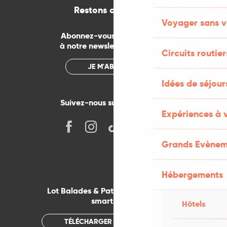
Restons connectés
Voyager sans v
Abonnez-vous gratuitement
à notre newsletter mensuelle
Circuits routier
JE M'ABONNE
Idées de séjou
Suivez-nous sur les réseaux !
Expériences à 
Grands Evènem
Hébergements
Lot Balades & Patrimoines sur votre
smartphone
Hôtels
TÉLÉCHARGER L'APPLICATION