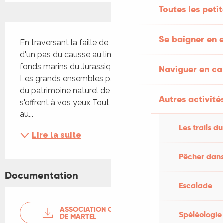
Toutes les peti
Description
Se baigner en e
En traversant la faille de Padirac, vous passez 
d'un pas du causse au limargue pour observer les 
fonds marins du Jurassique figés dans la roche. 
Naviguer en c
Les grands ensembles paysagers et les éléments 
du patrimoine naturel de la reculée d'Autoire 
Autres activités
s'offrent à vos yeux Tout public , sur réservation 
au...
Les trails du
Lire la suite
Pêcher dans
Documentation
Escalade
ASSOCIATION CHEMINS PÉDESTRES
Spéléologie
DE MARTEL