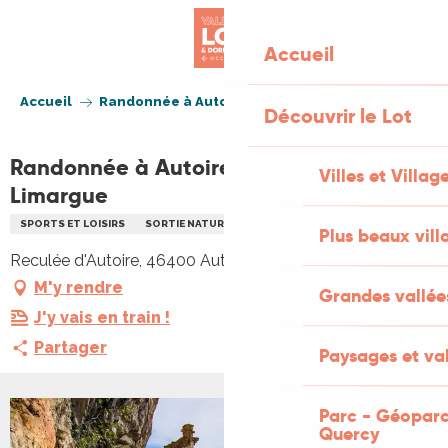
Aller
au
Accueil
contenu
principal
Accueil
Randonnée à Autoire - Du Causse au Limargue
Découvrir le Lot
Randonnée à Autoire - Du Causse au
Villes et Villag
Limargue
SPORTS ET LOISIRS
SORTIE NATURE
RANDONNÉE
Plus beaux vill
Reculée d'Autoire, 46400 Autoire
M'y rendre
Grandes vallée
J'y vais en train !
Partager
Paysages et val
Parc - Géoparc
+2 PHOTOS
Quercy