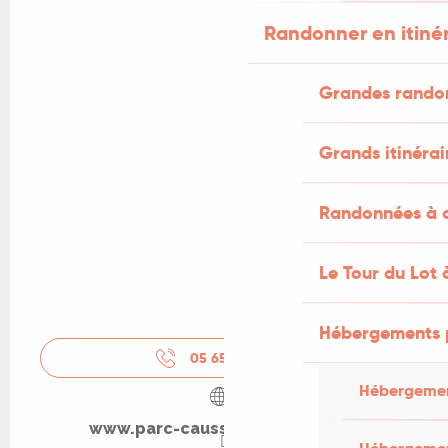
Randonner en itiné
Grandes rando
Grands itinérai
Randonnées à c
Le Tour du Lot 
Hébergements 
05 65 24 20
▒▒
Hébergemen
www.parc-causses-du-quercy.fr