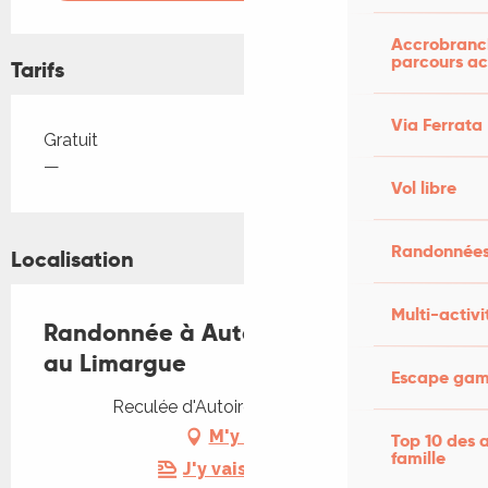
Accrobranch
parcours ac
Tarifs
Via Ferrata
Tarifs 2026
Gratuit
—
Vol libre
Randonnées
Localisation
Multi-activi
Randonnée à Autoire - Du Causse
au Limargue
Escape game
Reculée d'Autoire, 46400 Autoire
M'y rendre
Top 10 des a
famille
J'y vais en train !