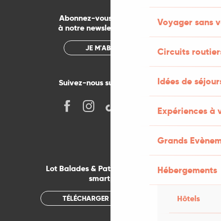
Abonnez-vous gratuitement
Voyager sans v
à notre newsletter mensuelle
JE M'ABONNE
Circuits routier
Idées de séjou
Suivez-nous sur les réseaux !
Expériences à 
Grands Evènem
Lot Balades & Patrimoines sur votre
Hébergements
smartphone
Hôtels
TÉLÉCHARGER L'APPLICATION