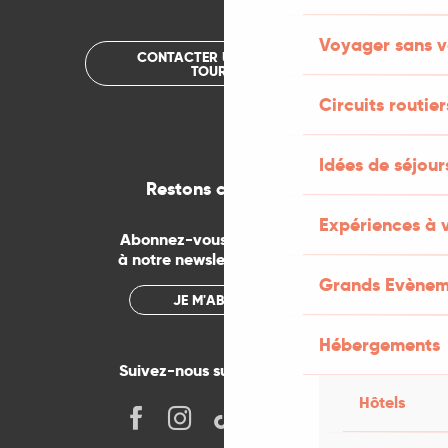
Voyager sans v
CONTACTER UN OFFICE DE
TOURISME
Circuits routier
Idées de séjou
Restons connectés
Expériences à 
Abonnez-vous gratuitement
à notre newsletter mensuelle
Grands Evènem
JE M'ABONNE
Hébergements
Suivez-nous sur les réseaux !
Hôtels