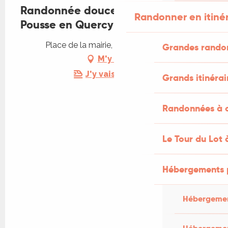
Randonnée douce avec Pique et
Randonner en itiné
Pousse en Quercy Blanc
Place de la mairie, 46170 Lhospitalet
Grandes rando
M'y rendre
J'y vais en train !
Grands itinérai
Randonnées à c
Le Tour du Lot 
Hébergements 
Hébergemen