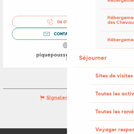
Hébergemen
Hébergement
06 01 75 37
▒▒
des Chevau
CONTACTEZ-NOUS
Hébergement
piquepousseenquercy.fr
Séjourner
Sites de visites
Toutes les activ
Signaler une erreur
Toutes les ran
Voyager respo