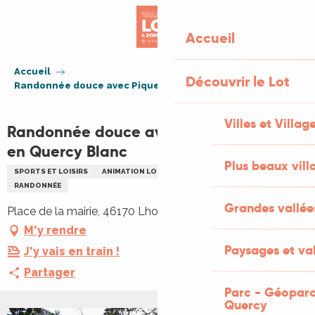
Aller
au
Accueil
contenu
principal
Accueil
Découvrir le Lot
Randonnée douce avec Pique et Pousse en Quercy Blanc
Villes et Villag
Randonnée douce avec Pique et Pousse
en Quercy Blanc
Plus beaux vill
SPORTS ET LOISIRS
ANIMATION LOCALE
SORTIE NATURE
RANDONNÉE
Grandes vallée
Place de la mairie, 46170 Lhospitalet
M'y rendre
Paysages et val
J'y vais en train !
Partager
Parc - Géoparc
Quercy