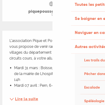
Toutes les peti
piquepousseenquercy.fr
Se baigner en e
Naviguer en c
Description
L'association Pique et Pousse en Quercy Blanc 
Autres activités
vous propose de venir randonner dans différents 
villages du département les mardis sur des 
circuits cours, à votre allure.
Les trails du
Mardi 31 mars : Boisse, 6-7 km / Départ 13h30 
Pêcher dans
de la mairie de Lhospitalet – départ du site à 
14h
Mardi 07 avril : Pern, 6-7 km /...
Escalade
Lire la suite
Spéléologie