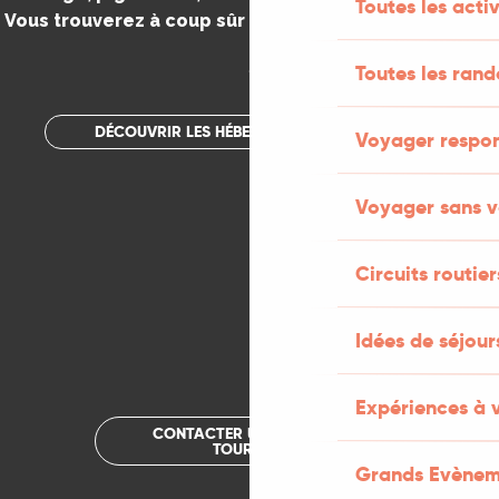
Toutes les activ
Vous trouverez à coup sûr votre bonheur dans le Lot.
.
Toutes les ran
DÉCOUVRIR LES HÉBERGEMENTS INSOLITES
Voyager respo
Voyager sans v
Circuits routier
Idées de séjou
Expériences à 
CONTACTER UN OFFICE DE
TOURISME
Grands Evènem