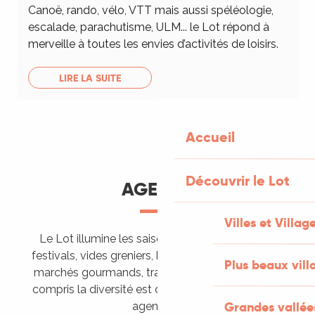
Canoë, rando, vélo, VTT mais aussi spéléologie,
escalade, parachutisme, ULM... le Lot répond à
merveille à toutes les envies d’activités de loisirs.
LIRE LA SUITE
Accueil
Découvrir le Lot
AGENDA
Villes et Villag
Le Lot illumine les saisons de ses animations :
festivals, vides greniers, brocantes, fêtes votives,
Plus beaux vill
marchés gourmands, trails sportifs… Vous l’aurez
compris la diversité est de mise, alors tous à vos
Grandes vallée
agendas !