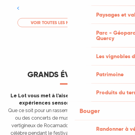
Tout l'agenda
Paysages et val
LIRE LA SUITE
VOIR TOUTES LES MANIFESTATIONS
Parc - Géoparc
Quercy
Les vignobles d
GRANDS ÉVÈNEMENTS
Patrimoine
Produits du ter
Le Lot vous met à l’aise en vous invitant à des
expériences sensorielles étonnantes !
Bouger
Que ce soit pour un rassemblement de montgolfières
ou des concerts de musique sacrée dans le site
vertigineux de Rocamadour, pour écouter un opéra
Randonner à v
célèbre pendant le festival de Saint-Céré ou encore