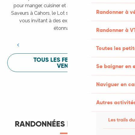
pour manger, cuisiner et s’amuser pendant Lot of
Randonner à vé
Saveurs à Cahors, le Lot sait vous mettre à l’aise en
vous invitant à des expériences sensorielles
Festival Lot of Saveurs
étonnantes !
Randonner à V
LIRE LA SUITE
Toutes les peti
TOUS LES FESTIVALS À
VENIR
Se baigner en e
Naviguer en c
Autres activités
Les trails du
RANDONNÉES ET ITINÉRANCE