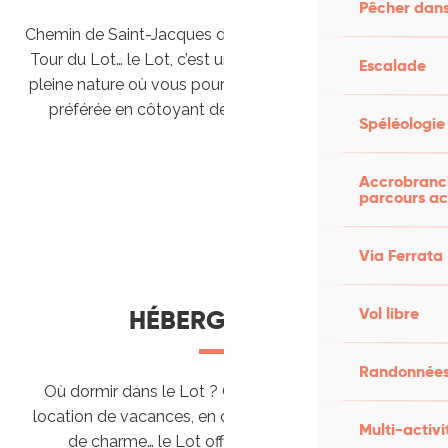
Pêcher dans
Chemin de Saint-Jacques de Compostelle, Véloroutes,
Tour du Lot… le Lot, c’est une véritable destination de
Escalade
pleine nature où vous pourrez pratiquer votre activité
préférée en côtoyant des paysages grandioses.
Spéléologie
Randonner en itinérance
Le Lot en car et en train
Balades et randonnées
Accrobranch
parcours ac
Via Ferrata
Vol libre
HÉBERGEMENTS
Randonnées
Où dormir dans le Lot ? Chez l’habitant, dans une
location de vacances, en camping, ou dans un hôtel
Multi-activi
de charme… le Lot offre des hébergements