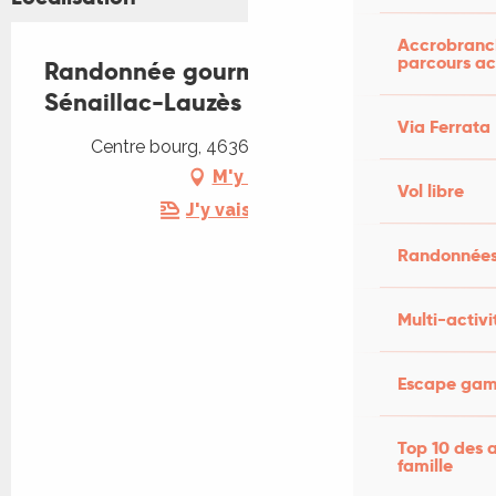
Accrobranch
parcours ac
Randonnée gourmande à
Sénaillac-Lauzès
Via Ferrata
Centre bourg, 46360 Sénaillac-Lauzès
M'y rendre
Vol libre
J'y vais en train !
Randonnées
Multi-activi
Escape game
Top 10 des a
famille