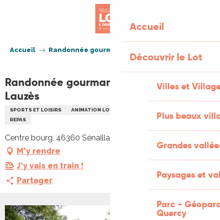
Aller
au
Accueil
contenu
principal
Accueil
Randonnée gourmande à Sénaillac-Lauzès
Découvrir le Lot
Randonnée gourmande à Sénaillac-
Villes et Villag
Lauzès
SPORTS ET LOISIRS
ANIMATION LOCALE
REPAS
RANDONNÉE
Plus beaux vill
REPAS
Centre bourg, 46360 Sénaillac-Lauzès
Grandes vallée
M'y rendre
J'y vais en train !
Paysages et val
Partager
Parc - Géoparc
Quercy