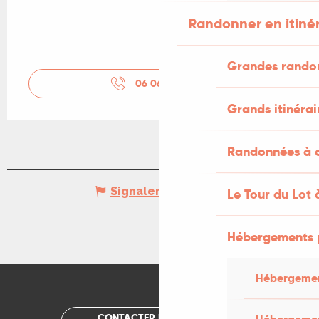
Randonner en itiné
Grandes rando
06 06 43 52
▒▒
Grands itinérai
Randonnées à c
Signaler une erreur
Le Tour du Lot 
Hébergements 
Hébergemen
CONTACTER UN OFFICE DE