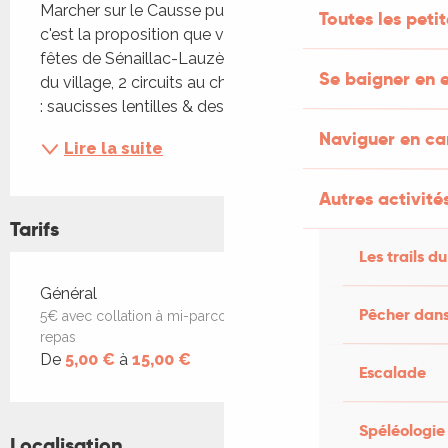
Marcher sur le Causse puis partager un bon repas, 
Toutes les peti
c'est la proposition que vous fait le comité des 
fêtes de Sénaillac-Lauzès Départ à 9h de la place 
Se baigner en e
du village, 2 circuits au choix, 5 ou 10 km. Au menu 
: saucisses lentilles & dessert. Sur inscription
Naviguer en c
Lire la suite
Autres activités
Tarifs
Les trails du
Tarifs 2026
Général
Pêcher dans
5€ avec collation à mi-parcours ou 15€ avec collation +
repas
De
5,00 €
à
15,00 €
Escalade
Spéléologie
Localisation