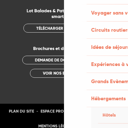
Lot Balades & Patrimoines sur votre
Voyager sans v
smartphone
TÉLÉCHARGER L'APPLICATION
Circuits routier
Idées de séjou
Brochures et documentations
DEMANDE DE DOCUMENTATION
Expériences à 
VOIR NOS BROCHURES
Grands Evènem
Hébergements
-
-
-
-
PLAN DU SITE
ESPACE PRO
PRESSE
PHOTOTHÈQUE
Hôtels
-
MENTIONS LÉGALES
CGU