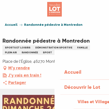
Aller
au
contenu
principal
Accueil
Randonnée pédestre à Montredon
Randonnée pédestre à Montredon
SPORTS ET LOISIRS
DÉMONSTRATION SPORTIVE
FAMILLE
PLEIN AIR
RANDONNÉE
SPORT
Place de l'Église, 46270 Montredon
M'y rendre
Accueil
J'y vais en train !
Partager
Découvrir le Lot
Villes et Villag