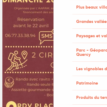
Plus beaux vill
Grandes vallée
Paysages et val
Parc - Géoparc
Quercy
Les vignobles d
Patrimoine
Produits du ter