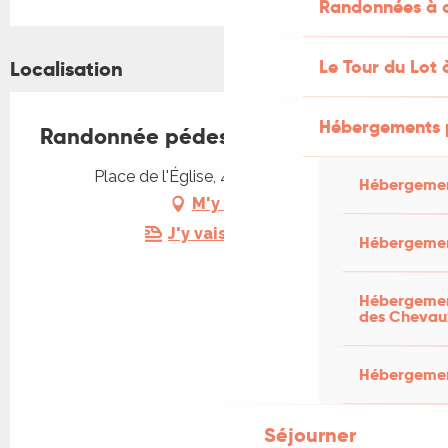
Randonnées à c
Le Tour du Lot 
Localisation
Hébergements 
Randonnée pédestre à Montredon
Place de l'Église, 46270 Montredon
Hébergemen
M'y rendre
J'y vais en train !
Hébergemen
Hébergement
des Chevau
Hébergement
Séjourner