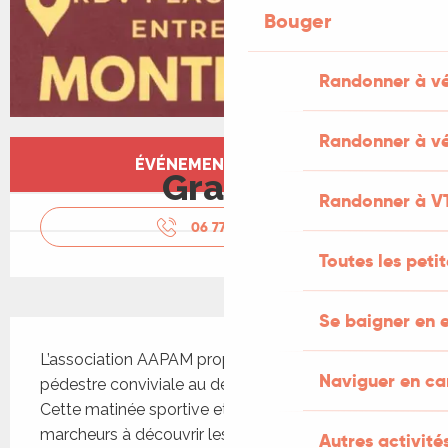
Bouger
Randonner à v
Randonner à vé
Ouverture et coordonnées
ÉVÉNEMENT TERMINÉ
Gratuit
Randonner à V
06 77 33 38
▒▒
Toutes les peti
Se baigner en e
Description
L’association AAPAM propose une randonnée 
Naviguer en c
pédestre conviviale au départ de Montredon. 
Cette matinée sportive et solidaire invite les 
marcheurs à découvrir les paysages environnants 
Autres activités