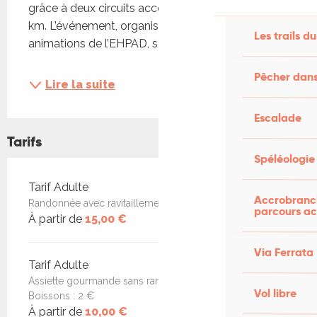
grâce à deux circuits accessibles de 7 km ou 12 
km. L’événement, organisé au profit des 
Les trails du
animations de l’EHPAD, se...
Pêcher dans
Lire la suite
Escalade
Tarifs
Spéléologie
Tarifs 2026
Tarif Adulte
Accrobranch
Randonnée avec ravitaillement + assiette gourmande
parcours ac
À partir de
15,00 €
Via Ferrata
Tarif Adulte
Assiette gourmande sans randonnée : 10 € (enfants 7 €)
Vol libre
Boissons : 2 €
À partir de
10,00 €