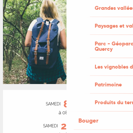
Grandes vallée
Paysages et val
Parc - Géoparc
Quercy
Les vignobles d
Patrimoine
Ouverture et coordonnées
8
Produits du ter
SAMEDI
AOÛT
à 08:30
Bouger
22
SAMEDI
AOÛT