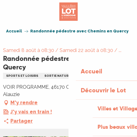
Aller
au
contenu
principal
Accueil
Randonnée pédestre avec Chemins en Quercy
Samedi 8 août à 08:30 / Samedi 22 août à 08:30 / ...
Randonnée pédestre avec Chemins en
Quercy
Accueil
SPORTS ET LOISIRS
SORTIE NATURE
RANDONNÉE
VOIR PROGRAMME, 46170 Castelnau Montratier-Sainte
Découvrir le Lot
Alauzie
M'y rendre
Villes et Villag
J'y vais en train !
Partager
Plus beaux vill