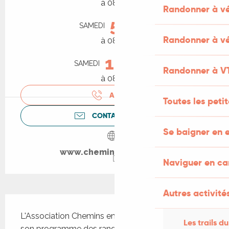
à 08:30
Randonner à v
5
SAMEDI
SEPTEMBRE
Randonner à vé
à 08:30
19
SAMEDI
SEPTEMBRE
Randonner à V
à 08:30
APPELER
Toutes les peti
CONTACTEZ-NOUS
Se baigner en e
www.cheminsenquercy.fr
Naviguer en c
Autres activités
Description
L'Association Chemins en Quercy vous propose 
Les trails du
son programme des randonnées pour l'été 2026 !