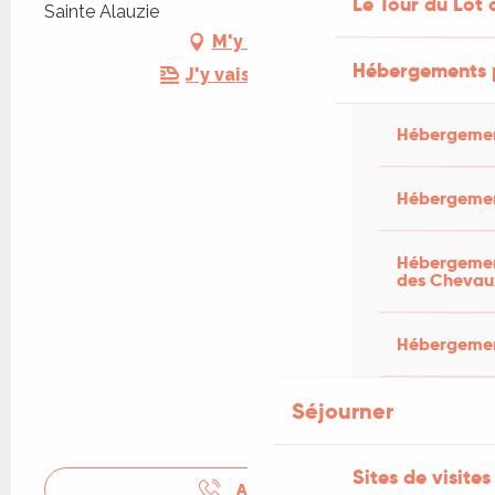
Le Tour du Lot 
Sainte Alauzie
M'y rendre
Hébergements 
J'y vais en train !
Hébergemen
Hébergemen
Hébergement
des Chevau
Hébergement
Séjourner
Sites de visites
APPELER