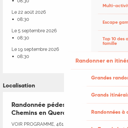
08:30
Multi-activi
Le 22 août 2026
08:30
Escape game
Le 5 septembre 2026
08:30
Top 10 des a
famille
Le 19 septembre 2026
08:30
Randonner en itiné
Grandes rando
Localisation
Grands itinérai
Randonnée pédestre avec
Chemins en Quercy
Randonnées à c
VOIR PROGRAMME, 46170 Castelnau Montratier-