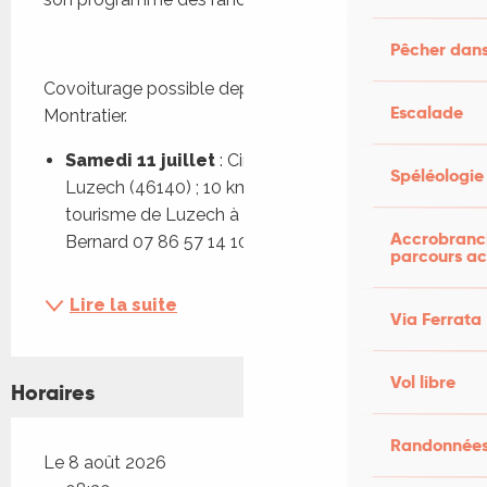
Pêcher dans
Covoiturage possible depuis Castelnau 
Escalade
Montratier.
Samedi 11 juillet
 : Circuit de l’Oppidum à 
Spéléologie
Luzech (46140) ; 10 km. Départ de l’Office de 
tourisme de Luzech à 8h15 / 8h30 - Contact : 
Accrobranch
Bernard 07 86 57 14 10...
parcours ac
Lire la suite
Via Ferrata
Vol libre
Horaires
Randonnées
Le 8 août 2026