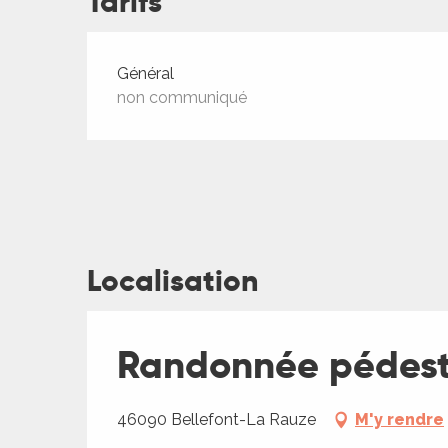
Tarifs
ches,
 et
Tarifs 2026
car
Général
ues
non communiqué
a
ents
es
ents
es
Localisation
ités
ames
piste
Randonnée pédestr
 faire
46090 Bellefont-La Rauze
M'y rendre