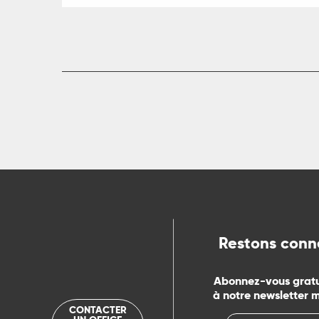
R
ts
rs
ns
Restons conn
ue
Abonnez-vous grat
à notre newsletter 
CONTACTER