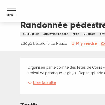
Aller
Accueil
Randonnée pédestre et journée festive 
au
contenu
MENU
principal
Randonnée pédestre 
NTS
MENTS
CULTURELLE
ANIMATION LOCALE
FÊTE
MUSIQUE
PÉT
S
URS
46090 Bellefont-La Rauze
M'y rendre
Description
du Lot
Organisée par le comité des fêtes de Cours 
dans
amical de pétanque - 19h30 : Repas grilla
s le
Lire la suite
e