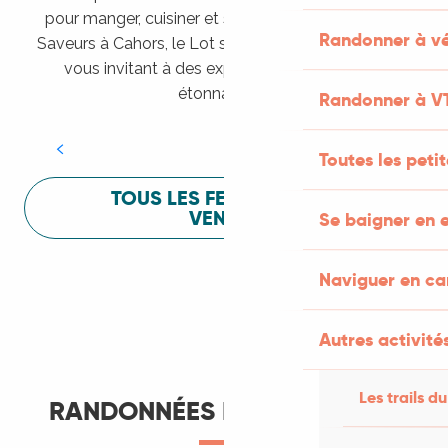
pour manger, cuisiner et s’amuser pendant Lot of
Randonner à vé
Saveurs à Cahors, le Lot sait vous mettre à l’aise en
vous invitant à des expériences sensorielles
Festival Lot of Saveurs
étonnantes !
Randonner à V
LIRE LA SUITE
Toutes les peti
TOUS LES FESTIVALS À
VENIR
Se baigner en e
Naviguer en c
Autres activités
Les trails du
RANDONNÉES ET ITINÉRANCE