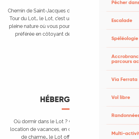
Pêcher dans
Chemin de Saint-Jacques de Compostelle, Véloroutes,
Tour du Lot… le Lot, c’est une véritable destination de
Escalade
pleine nature où vous pourrez pratiquer votre activité
préférée en côtoyant des paysages grandioses.
Spéléologie
Randonner en itinérance
Le Lot en car et en train
Balades et randonnées
Accrobranch
parcours ac
Via Ferrata
Vol libre
HÉBERGEMENTS
Randonnées
Où dormir dans le Lot ? Chez l’habitant, dans une
location de vacances, en camping, ou dans un hôtel
Multi-activi
de charme… le Lot offre des hébergements