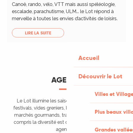
Canoë, rando, vélo, VTT mais aussi spéléologie,
escalade, parachutisme, ULM... le Lot répond à
merveille à toutes les envies d’activités de loisirs.
LIRE LA SUITE
Accueil
Découvrir le Lot
AGENDA
Villes et Villag
Le Lot illumine les saisons de ses animations :
festivals, vides greniers, brocantes, fêtes votives,
Plus beaux vill
marchés gourmands, trails sportifs… Vous l’aurez
compris la diversité est de mise, alors tous à vos
Grandes vallée
agendas !