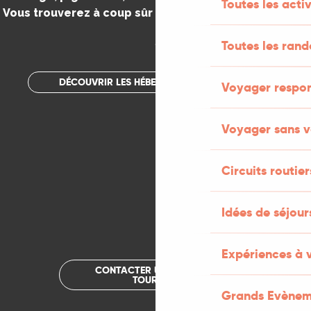
Toutes les activ
Vous trouverez à coup sûr votre bonheur dans le Lot.
.
Toutes les ran
DÉCOUVRIR LES HÉBERGEMENTS INSOLITES
Voyager respo
Voyager sans v
Circuits routier
Idées de séjou
Expériences à 
CONTACTER UN OFFICE DE
TOURISME
Grands Evènem