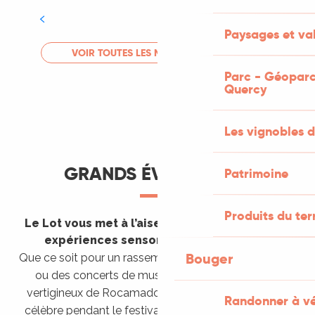
Tout l'agenda
Paysages et val
LIRE LA SUITE
VOIR TOUTES LES MANIFESTATIONS
Parc - Géoparc
Quercy
Les vignobles d
GRANDS ÉVÈNEMENTS
Patrimoine
Produits du ter
Le Lot vous met à l’aise en vous invitant à des
expériences sensorielles étonnantes !
Bouger
Que ce soit pour un rassemblement de montgolfières
ou des concerts de musique sacrée dans le site
vertigineux de Rocamadour, pour écouter un opéra
Randonner à v
célèbre pendant le festival de Saint-Céré ou encore