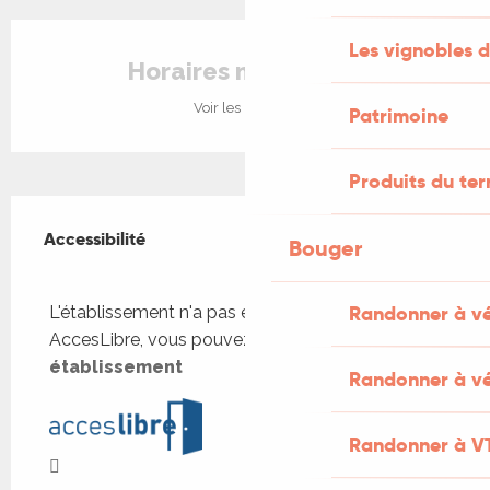
Ouverture et coordonnées
Les vignobles d
Horaires non définis
Voir les horaires
Patrimoine
Produits du ter
Offres de prestations
Accessibilité
Accessibilité
Bouger
Fermer
Randonner à v
L'établissement n'a pas été trouvé sur
AccesLibre, vous pouvez
Ajouter cet
établissement
Randonner à vé
Randonner à V