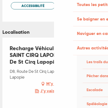
Toutes les peti
ACCESSIBILITÉ
Se baigner en e
Localisation
Naviguer en c
Recharge Véhicule Electrique
Autres activités
SAINT CIRQ LAPOPIE - D8, Route
De St Cirq Lapopie
Les trails du
D8, Route De St Cirq Lapopie, 46330 Saint-Cirq-
Pêcher dans
Lapopie
M'y rendre
Escalade
J'y vais en train !
Spéléologie