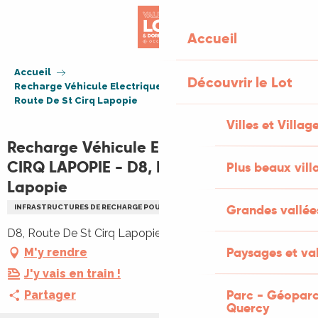
Aller
au
Accueil
contenu
principal
Accueil
Découvrir le Lot
Recharge Véhicule Electrique SAINT CIRQ LAPOPIE - D8,
Route De St Cirq Lapopie
Villes et Villag
Recharge Véhicule Electrique SAINT
CIRQ LAPOPIE - D8, Route De St Cirq
Plus beaux vill
Lapopie
Grandes vallée
INFRASTRUCTURES DE RECHARGE POUR VÉHICULES ELECTRIQUES
D8, Route De St Cirq Lapopie, 46330 Saint-Cirq-Lapopie
Paysages et val
M'y rendre
J'y vais en train !
Parc - Géoparc
Partager
Quercy