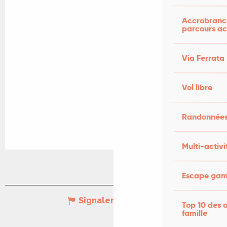
Accrobranch
parcours ac
Via Ferrata
Vol libre
Randonnées
Multi-activi
Escape game
Signaler une erreur
Top 10 des a
famille