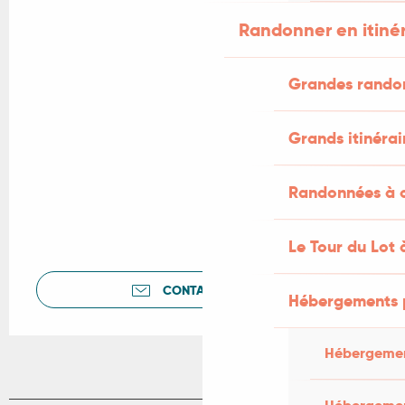
Randonner en itiné
Grandes rando
Grands itinérai
Randonnées à c
Le Tour du Lot 
CONTACTEZ-NOUS
Hébergements 
Hébergemen