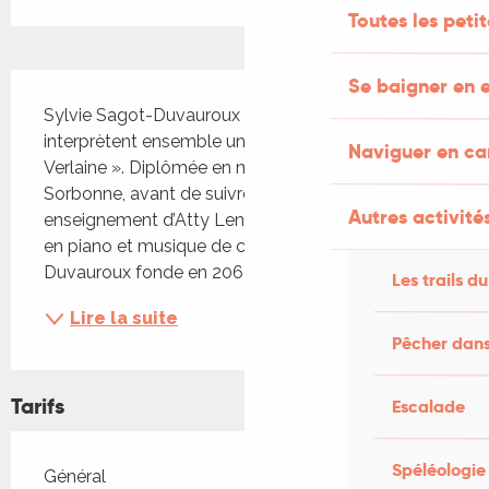
Toutes les peti
Description
Se baigner en e
Sylvie Sagot-Duvauroux et Audrey Saad 
interprètent ensemble un récital « Autour de 
Naviguer en c
Verlaine ». Diplômée en musicologie à la 
Sorbonne, avant de suivre le précieux 
Autres activités
enseignement d’Atty Lengyel et Gabriel Lengyel 
en piano et musique de chambre, Sylvie Sagot-
Duvauroux fonde en 206 la compagnie E il...
Les trails du
Lire la suite
Pêcher dans
Tarifs
Escalade
Spéléologie
Tarifs 2026
Général