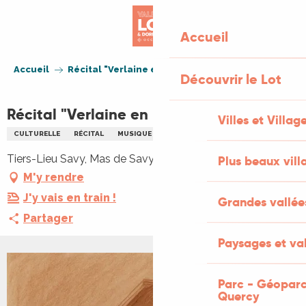
Aller
au
Accueil
contenu
principal
Accueil
Récital "Verlaine en musique"
Découvrir le Lot
Récital "Verlaine en musique"
Villes et Villag
CULTURELLE
RÉCITAL
MUSIQUE
MUSIQUE CLASSIQUE
POÉSIE
Tiers-Lieu Savy, Mas de Savy, 46300 Saint-Projet
Plus beaux vill
M'y rendre
J'y vais en train !
Grandes vallée
Partager
Paysages et val
+1 PHOTO
Parc - Géoparc
Quercy