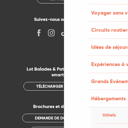
Voyager sans v
Suivez-nous sur les réseaux !
Circuits routier
Idées de séjou
Expériences à 
Lot Balades & Patrimoines sur votre
smartphone
Grands Evènem
TÉLÉCHARGER L'APPLICATION
Hébergements
Brochures et documentations
Hôtels
DEMANDE DE DOCUMENTATION