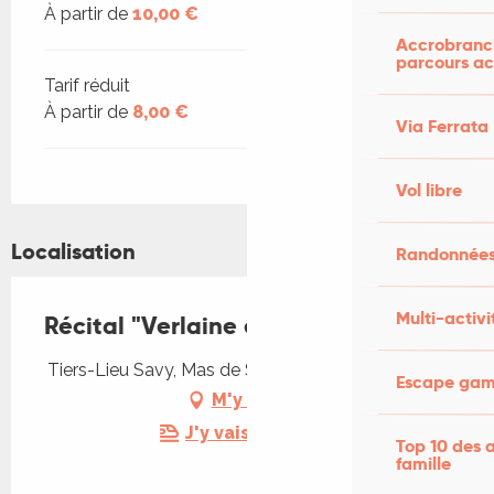
À partir de
10,00 €
Accrobranch
parcours ac
Tarif réduit
À partir de
8,00 €
Via Ferrata
Vol libre
Localisation
Randonnées
Multi-activi
Récital "Verlaine en musique"
Tiers-Lieu Savy, Mas de Savy, 46300 Saint-Projet
Escape game
M'y rendre
J'y vais en train !
Top 10 des a
famille