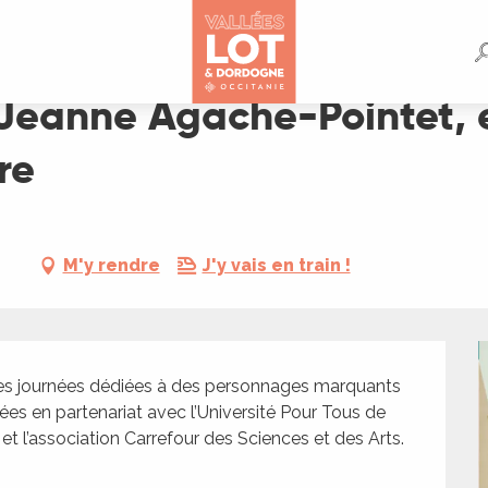
t, entre Algérie et Lot, une artiste par nature
Jeanne Agache-Pointet, e
re
M'y rendre
J'y vais en train !
les journées dédiées à des personnages marquants 
sées en partenariat avec l’Université Pour Tous de 
t l’association Carrefour des Sciences et des Arts. 