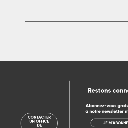
rs
ns
ue
Restons conn
Abonnez-vous grat
à notre newsletter 
CONTACTER
UN OFFICE
JE M'ABONNE
DE