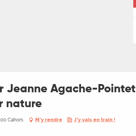
r Jeanne Agache-Pointet,
r nature
000 Cahors
M'y rendre
J'y vais en train !