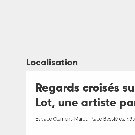
Localisation
ages
Regards croisés su
es
Lot, une artiste pa
es
Espace Clément-Marot, Place Bessières, 46