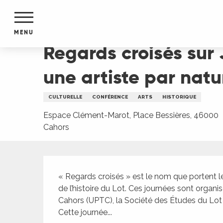
Aller
Accueil
Regards croisés sur Jeanne Agache-Pointe
au
contenu
MENU
principal
Regards croisés sur 
NTS
MENTS
une artiste par natu
S
URS
CULTURELLE
CONFÉRENCE
ARTS
HISTORIQUE
Espace Clément-Marot, Place Bessières, 46000
Cahors
du Lot
dans
s le
Description
« Regards croisés » est le nom que portent 
de l’histoire du Lot. Ces journées sont organi
Cahors (UPTC), la Société des Études du Lot e
e
Cette journée...