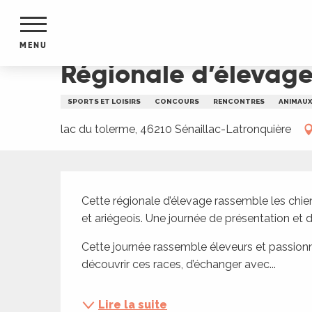
Aller
Accueil
Régionale d’élevage de chiens au lac d
au
contenu
MENU
principal
Régionale d’élevage
NTS
MENTS
SPORTS ET LOISIRS
CONCOURS
RENCONTRES
ANIMAU
S
URS
lac du tolerme, 46210 Sénaillac-Latronquière
Description
du Lot
Cette régionale d’élevage rassemble les chi
dans
et ariégeois. Une journée de présentation et 
s le
Cette journée rassemble éleveurs et passion
découvrir ces races, d’échanger avec...
e
Lire la suite