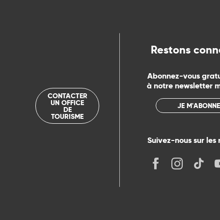
ue
Restons conn
Abonnez-vous grat
à notre newsletter 
CONTACTER
UN OFFICE
JE M'ABONNE
DE
TOURISME
Suivez-nous sur les 
its
r