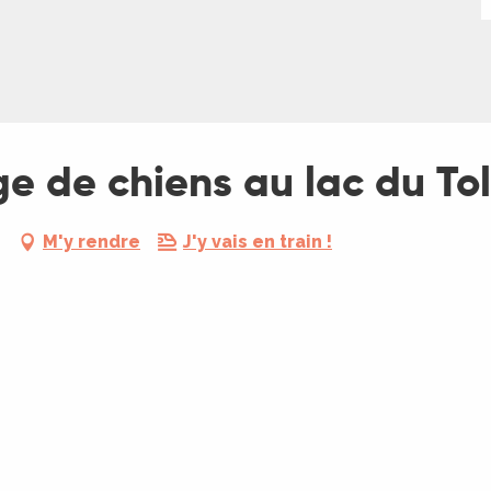
ge de chiens au lac du To
M'y rendre
J'y vais en train !