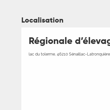
Localisation
ages
Régionale d’éleva
es
lac du tolerme, 46210 Sénaillac-Latronquière
es