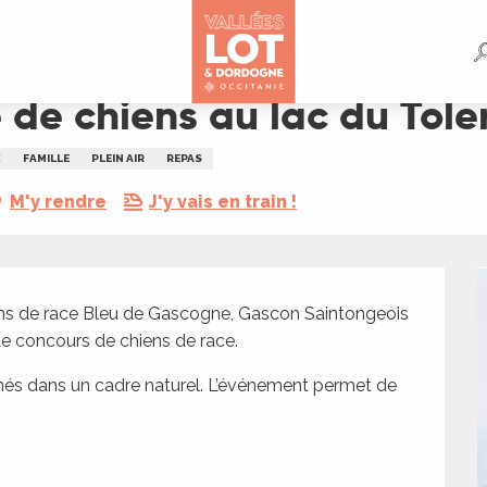
u Tolerme
 de chiens au lac du Tol
X
FAMILLE
PLEIN AIR
REPAS
M'y rendre
J'y vais en train !
ens de race Bleu de Gascogne, Gascon Saintongeois 
de concours de chiens de race.
nés dans un cadre naturel. L’événement permet de 