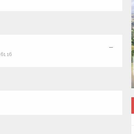
—
 61 16