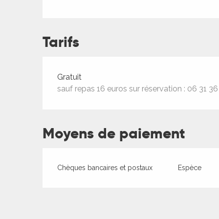
ches,
 et
car
Tarifs
ues
a
Tarifs 2026
Gratuit
ents
sauf repas 16 euros sur réservation : 06 31 36
es
ents
Moyens de paiement
es
ités
ames
piste
Chèques bancaires et postaux
Espèce
 faire