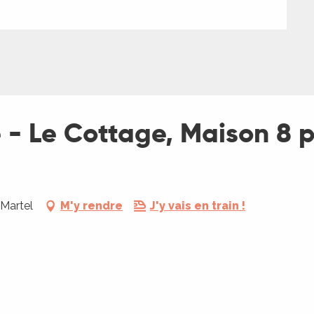
 - Le Cottage, Maison 8 p
 Martel
M'y rendre
J'y vais en train !