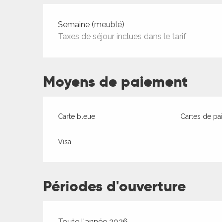
Tarifs 2026
Semaine (meublé)
Taxes de séjour inclues dans le tarif
Moyens de paiement
ages
Carte bleue
Cartes de pa
es
Visa
es
Périodes d'ouverture
Toute l'année 2026