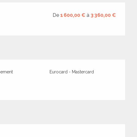
De
1 600,00 €
à
3 360,00 €
iement
Eurocard - Mastercard