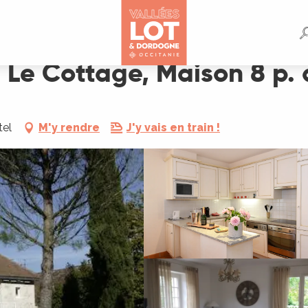
8 p. avec piscine
 Le Cottage, Maison 8 p. 
tel
M'y rendre
J'y vais en train !