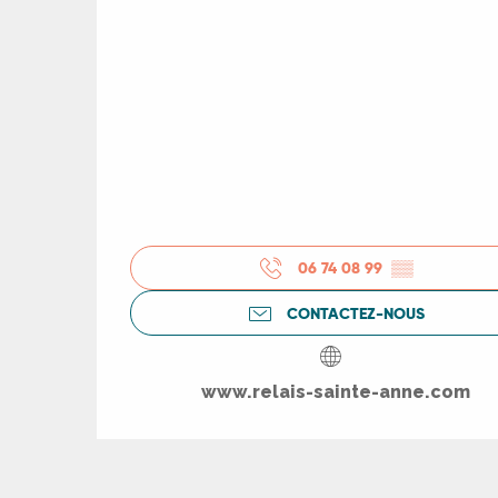
R
ts
rs
ns
06 74 08 99
▒▒
CONTACTEZ-NOUS
ue
www.relais-sainte-anne.com