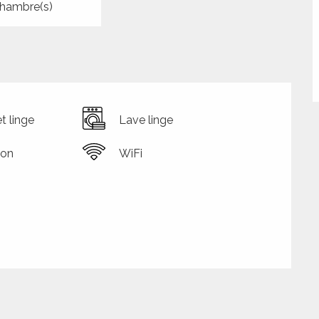
hambre(s)
t linge
Lave linge
ion
WiFi