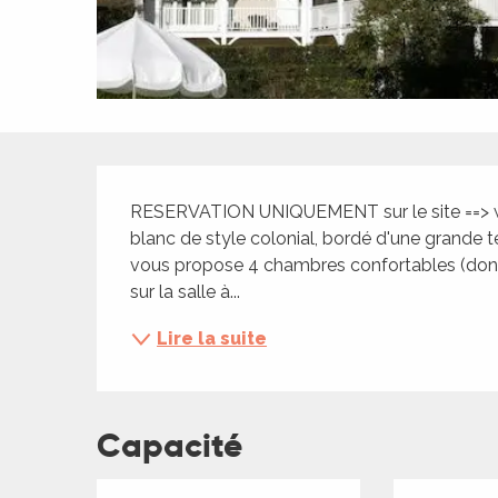
ches,
 et
car
ues
a
Description
ents
RESERVATION UNIQUEMENT sur le site ==> www
es
blanc de style colonial, bordé d'une grande te
vous propose 4 chambres confortables (dont 2
ents
sur la salle à...
es
ités
Lire la suite
ames
piste
Capacité
 faire