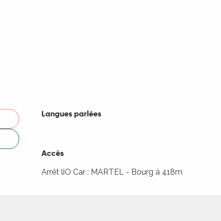
Langues parlées
Langues parlées
Accès
Accès
Arrêt liO Car : MARTEL - Bourg à 418m