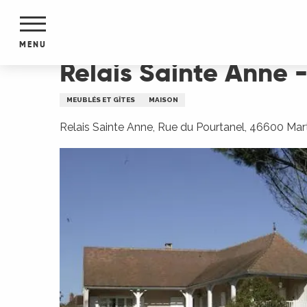
Aller
Accueil
Relais Sainte Anne - Le Cottage, Maison 
au
contenu
MENU
principal
Relais Sainte Anne -
NTS
MENTS
MEUBLÉS ET GÎTES
MAISON
S
URS
Relais Sainte Anne, Rue du Pourtanel, 46600 Mar
du Lot
dans
s le
e