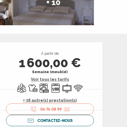
+ 10
Ouverture et coord
À partir de
1 600,00 €
Semaine (meublé)
Voir tous les tarifs
Air conditionné
Draps et linge
Lave linge
Lave vaisselle
Télévision
WiFi
+ 38 autre(s) prestation(s)
06 74 08 99
▒▒
CONTACTEZ-NOUS