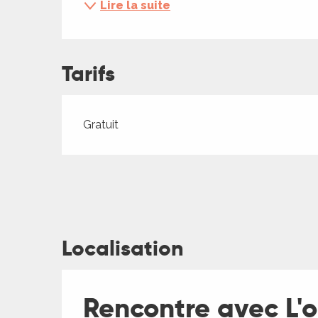
Lire la suite
ches,
 et
car
ues
Tarifs
a
Tarifs 2026
Gratuit
ents
es
ents
es
ités
ames
piste
Localisation
 faire
Rencontre avec L'o