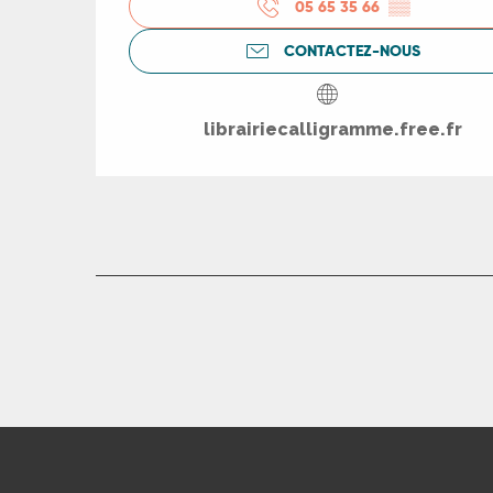
05 65 35 66
▒▒
CONTACTEZ-NOUS
librairiecalligramme.free.fr
R
ts
rs
ns
ue