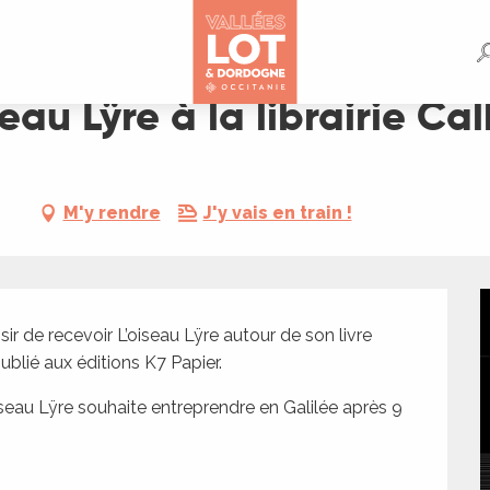
rie Calligramme
eau Lÿre à la librairie C
M'y rendre
J'y vais en train !
sir de recevoir L’oiseau Lÿre autour de son livre 
ublié aux éditions K7 Papier.
iseau Lÿre souhaite entreprendre en Galilée après 9 