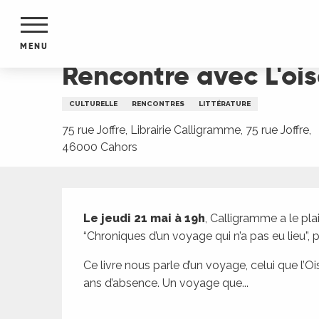
Aller
Accueil
Rencontre avec L'oiseau Lÿre à la librai
au
contenu
MENU
principal
Rencontre avec L'ois
NTS
MENTS
CULTURELLE
RENCONTRES
LITTÉRATURE
S
URS
75 rue Joffre, Librairie Calligramme, 75 rue Joffre,
46000 Cahors
Description
du Lot
dans
Le jeudi 21 mai à 19h
, Calligramme a le plai
s le
“Chroniques d’un voyage qui n’a pas eu lieu”, p
Ce livre nous parle d’un voyage, celui que l’O
ans d’absence. Un voyage que...
e