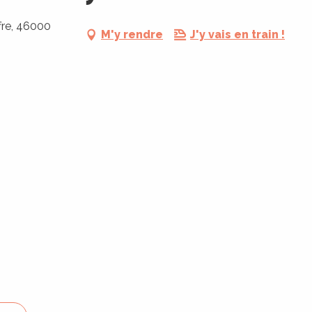
ffre, 46000
M'y rendre
J'y vais en train !