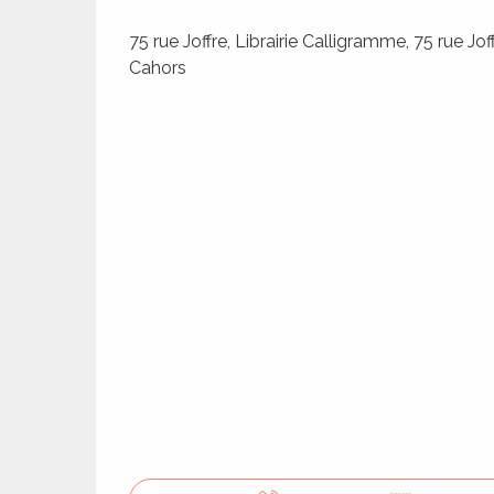
75 rue Joffre, Librairie Calligramme, 75 rue Jo
Cahors
ages
es
es