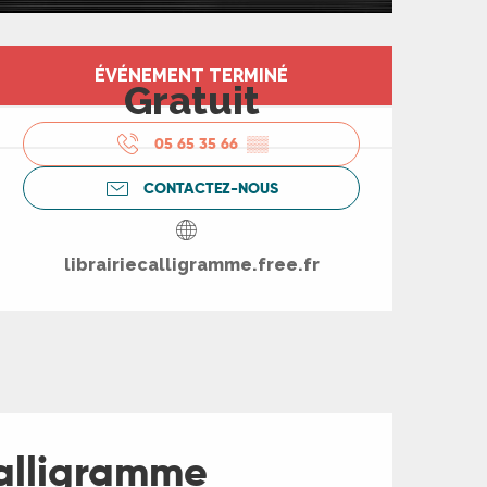
Ouverture et coord
ÉVÉNEMENT TERMINÉ
Gratuit
05 65 35 66
▒▒
CONTACTEZ-NOUS
librairiecalligramme.free.fr
Calligramme