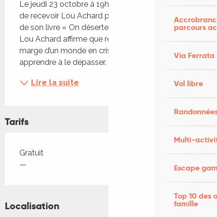
Le jeudi 23 octobre à 19h, Calligramme a le plaisir 
de recevoir Lou Achard pour une rencontre autour 
Accrobranch
parcours ac
de son livre « On déserte ! ». Avec son dernier titre 
Lou Achard affirme que réparer ou aménager à la 
marge d’un monde en crise ne suffit plus, il faut 
Via Ferrata
apprendre à le dépasser. Et, prenant appui sur...
Lire la suite
Vol libre
Randonnées
Tarifs
Multi-activi
Tarifs 2026
Gratuit
—
Escape game
Top 10 des a
famille
Localisation