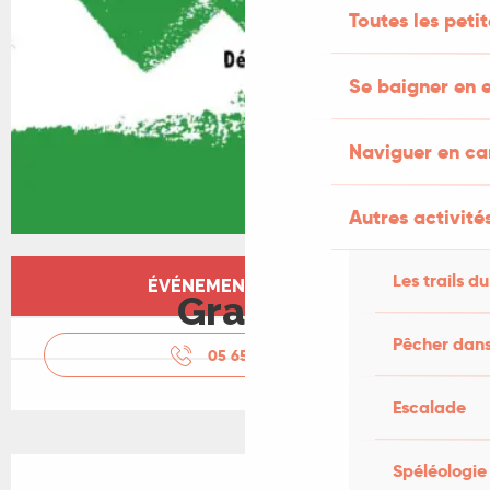
Toutes les peti
Se baigner en e
Naviguer en c
Autres activités
Ouverture et coordonnées
Les trails du
ÉVÉNEMENT TERMINÉ
Gratuit
Pêcher dans
05 65 35 66
▒▒
Escalade
Description
Spéléologie