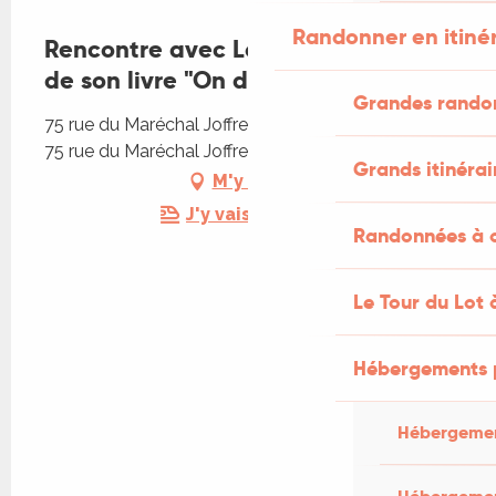
Randonner en itiné
Rencontre avec Lou Achard autour
de son livre "On déserte!"
Grandes rando
75 rue du Maréchal Joffre, Librairie Calligramme,
75 rue du Maréchal Joffre, 46000 Cahors
Grands itinérai
M'y rendre
J'y vais en train !
Randonnées à c
Le Tour du Lot 
Hébergements 
Hébergemen