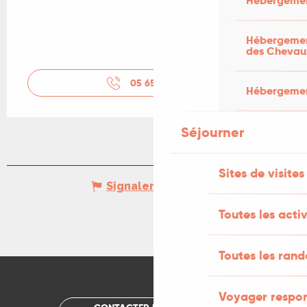
Hébergemen
Hébergement
des Chevau
05 65 35 66
▒▒
Hébergement
Séjourner
Sites de visites
Signaler une erreur
Toutes les activ
Toutes les ran
Voyager respo