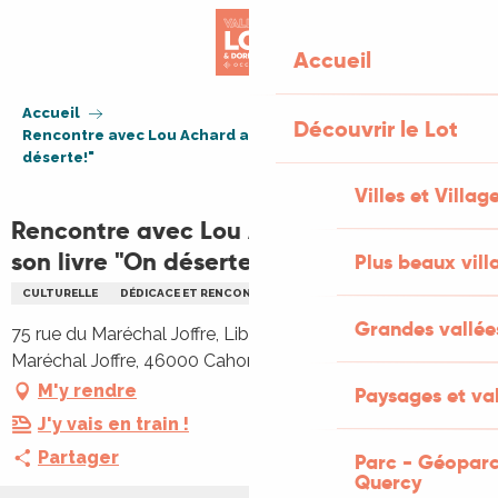
Aller
au
Accueil
contenu
principal
Accueil
Découvrir le Lot
Rencontre avec Lou Achard autour de son livre "On
déserte!"
Villes et Villag
Rencontre avec Lou Achard autour de
son livre "On déserte!"
Plus beaux vill
CULTURELLE
DÉDICACE ET RENCONTRE D'ARTISTE
LITTÉRATURE
Grandes vallée
75 rue du Maréchal Joffre, Librairie Calligramme, 75 rue du
Maréchal Joffre, 46000 Cahors
M'y rendre
Paysages et val
J'y vais en train !
Partager
Parc - Géoparc
Quercy