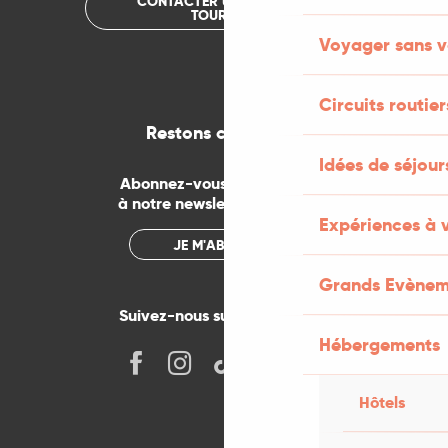
CONTACTER UN OFFICE DE
TOURISME
Voyager sans v
Circuits routier
Restons connectés
Idées de séjou
Abonnez-vous gratuitement
à notre newsletter mensuelle
Expériences à 
JE M'ABONNE
Grands Evènem
Suivez-nous sur les réseaux !
Hébergements
Hôtels