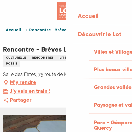
Aller
au
Accueil
contenu
principal
Accueil
Rencontre - Brèves Littéraires Baladines
Découvrir le Lot
Rencontre - Brèves Littéraires Baladines
Villes et Villag
CULTURELLE
RENCONTRES
LITTÉRATURE
PHOTOGRAPHIE
POÉSIE
Plus beaux vill
Salle des Fêtes, 75 route de Martel, 46600 Baladou
M'y rendre
Grandes vallée
J'y vais en train !
Partager
Paysages et val
Parc - Géoparc
Quercy