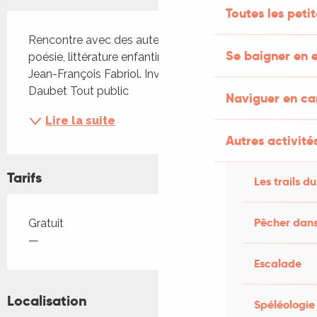
Toutes les peti
Description
Rencontre avec des auteurs locaux : romans, 
Se baigner en e
poésie, littérature enfantine, dessins, photos de 
Jean-François Fabriol. Invité d'honneur Raphaël 
Daubet Tout public
Naviguer en c
Lire la suite
Autres activités
Tarifs
Les trails du
Tarifs 2026
Pêcher dans
Gratuit
—
Escalade
Localisation
Spéléologie