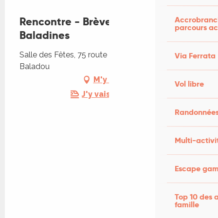
Accrobranch
Rencontre - Brèves Littéraires
parcours ac
Baladines
Salle des Fêtes, 75 route de Martel, 46600
Via Ferrata
Baladou
M'y rendre
Vol libre
J'y vais en train !
Randonnées
Multi-activi
Escape game
Top 10 des a
famille