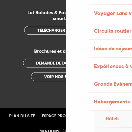
Lot Balades & Patrimoines sur votre
Voyager sans v
smartphone
Circuits routier
TÉLÉCHARGER L'APPLICATION
Idées de séjou
Brochures et documentations
DEMANDE DE DOCUMENTATION
Expériences à 
VOIR NOS BROCHURES
Grands Evènem
Hébergements
-
-
-
-
PLAN DU SITE
ESPACE PRO
PRESSE
PHOTOTHÈQUE
Hôtels
-
MENTIONS LÉGALES
CGU