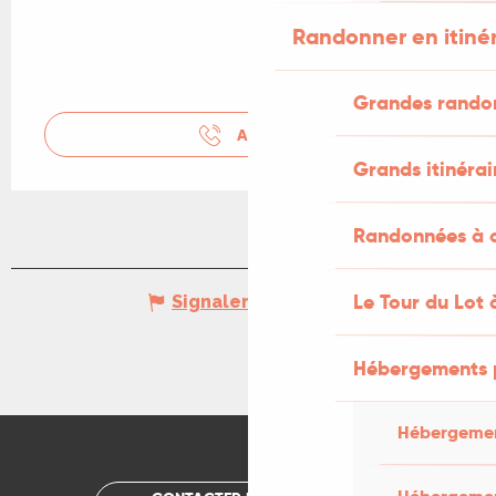
Randonner en itiné
Grandes rando
APPELER
Grands itinérai
Randonnées à c
Le Tour du Lot 
Signaler une erreur
Hébergements 
Hébergemen