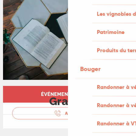
Les vignobles d
Patrimoine
Produits du ter
Bouger
Randonner à v
Ouverture et coordonnées
ÉVÉNEMENT TERMINÉ
Gratuit
Randonner à vé
APPELER
Randonner à V