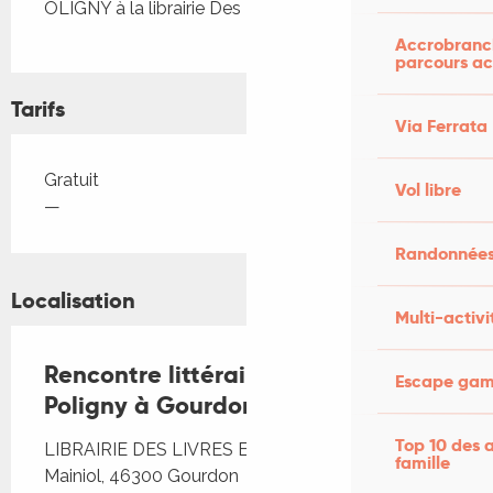
OLIGNY à la librairie Des Livres et Vous.
Accrobranch
parcours ac
Tarifs
Via Ferrata
Tarifs 2026
Gratuit
Vol libre
—
Randonnées
Localisation
Multi-activi
Rencontre littéraire avec Louise
Escape game
Poligny à Gourdon
Top 10 des a
LIBRAIRIE DES LIVRES ET VOUS, 26 Boulevard
famille
Mainiol, 46300 Gourdon