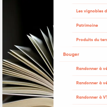
Les vignobles d
Patrimoine
Produits du ter
Bouger
Randonner à v
Randonner à vé
Randonner à V