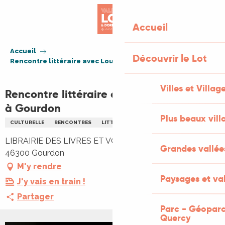
Aller
au
Accueil
contenu
principal
Accueil
Découvrir le Lot
Rencontre littéraire avec Louise Poligny à Gourdon
Villes et Villag
Rencontre littéraire avec Louise Poligny
à Gourdon
Plus beaux vill
CULTURELLE
RENCONTRES
LITTÉRATURE
LIBRAIRIE DES LIVRES ET VOUS, 26 Boulevard Mainiol,
Grandes vallée
46300 Gourdon
M'y rendre
Paysages et val
J'y vais en train !
Partager
Parc - Géoparc
Quercy