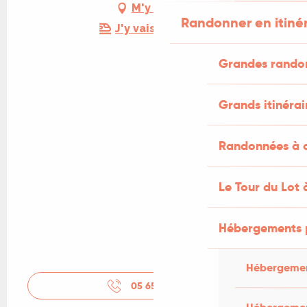
M'y rendre
Randonner en itiné
J'y vais en train !
Grandes rando
Grands itinérai
Randonnées à c
Le Tour du Lot 
Hébergements 
Hébergemen
05 65 41 29
▒▒