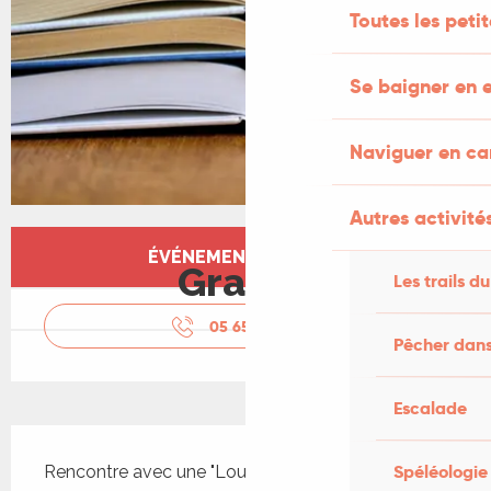
Toutes les peti
Se baigner en e
Naviguer en c
Autres activités
Ouverture et coordonnées
ÉVÉNEMENT TERMINÉ
Gratuit
Les trails du
05 65 41 29
▒▒
Pêcher dans
Escalade
Description
Spéléologie
Rencontre avec une "Louve du polar" Louise 