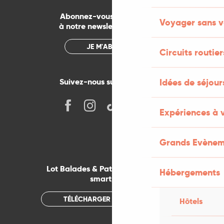
Abonnez-vous gratuitement
Voyager sans v
à notre newsletter mensuelle
JE M'ABONNE
Circuits routier
Suivez-nous sur les réseaux !
Idées de séjou
Expériences à 
Grands Evènem
Lot Balades & Patrimoines sur votre
Hébergements
smartphone
TÉLÉCHARGER L'APPLICATION
Hôtels