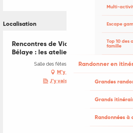
Multi-activi
Localisation
Escape game
Top 10 des a
Rencontres de Violoncelle de
famille
Bélaye : les ateliers enfants
Randonner en itiné
Salle des fêtes, 46140 Bélaye
M'y rendre
Grandes rando
J'y vais en train !
Grands itinérai
Randonnées à c