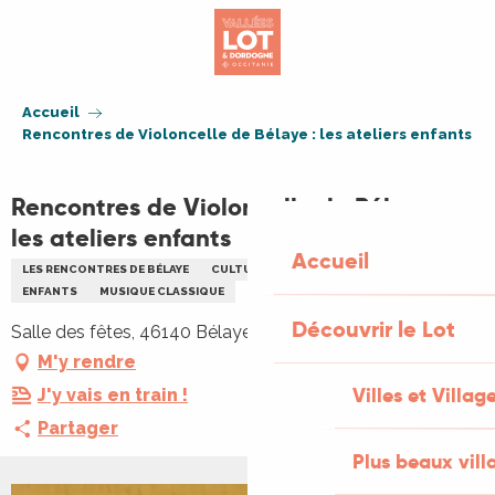
Aller
au
contenu
principal
Accueil
Rencontres de Violoncelle de Bélaye : les ateliers enfants
Rencontres de Violoncelle de Bélaye :
les ateliers enfants
Accueil
LES RENCONTRES DE BÉLAYE
CULTURELLE
ATELIER
FESTIVAL
ENFANTS
MUSIQUE CLASSIQUE
Découvrir le Lot
Salle des fêtes, 46140 Bélaye
M'y rendre
Villes et Villag
J'y vais en train !
Partager
Plus beaux vill