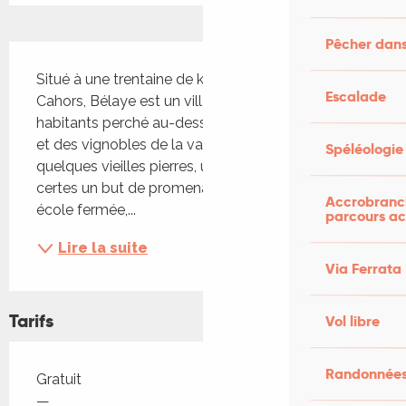
Pêcher dans
Description
Situé à une trentaine de kilomètres à l’ouest de 
Escalade
Cahors, Bélaye est un village médiéval de 220 
habitants perché au-dessus d’un méandre du Lot 
et des vignobles de la vallée. Une superbe vue, 
Spéléologie
quelques vieilles pierres, une immense église; 
certes un but de promenade recherché, mais une 
Accrobranch
école fermée,...
parcours ac
Lire la suite
Via Ferrata
Tarifs
Vol libre
Randonnées
Tarifs 2026
Gratuit
—