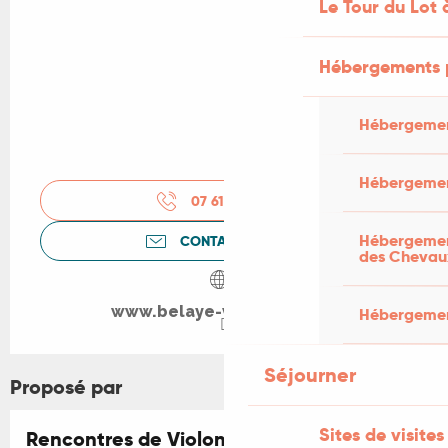
Le Tour du Lot 
Hébergements 
Hébergemen
Hébergemen
07 61 60 98
▒▒
Hébergement
CONTACTEZ-NOUS
des Chevau
www.belaye-violoncelle.fr
Hébergement
Séjourner
Proposé par
Sites de visites
Rencontres de Violoncelle de Bélaye
Réservable