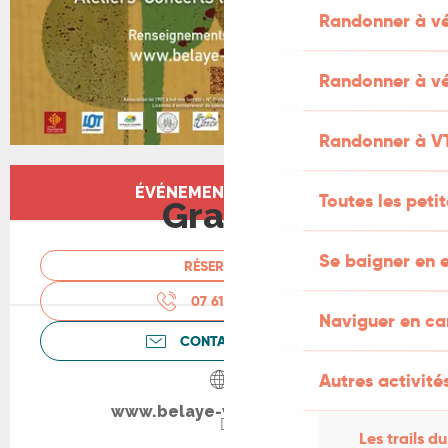
Randonner à v
Randonner à vé
Randonner à V
Ouverture et coordonnées
ÉVÉNEMENT TERMINÉ
Toutes les peti
Gratuit
Se baigner en e
RÉSERVER
07 61 60 98
▒▒
Naviguer en c
CONTACTEZ-NOUS
Autres activités
www.belaye-violoncelle.fr
Les trails du