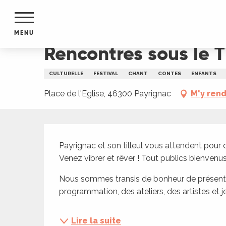
Aller
Accueil
Rencontres sous le Tilleul
au
contenu
MENU
principal
Rencontres sous le Ti
NTS
MENTS
CULTURELLE
FESTIVAL
CHANT
CONTES
ENFANTS
S
URS
Place de l'Eglise, 46300 Payrignac
M'y ren
Description
du Lot
Payrignac et son tilleul vous attendent pour 
dans
Venez vibrer et rêver ! Tout publics bienvenus
s le
Nous sommes transis de bonheur de présenter
programmation, des ateliers, des artistes et je
e
Lire la suite