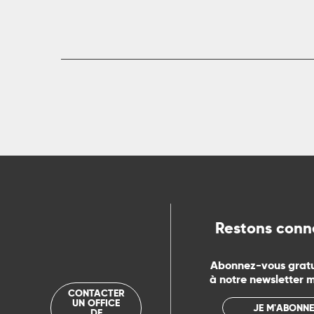
ts
rs
ns
ue
Restons conn
Abonnez-vous grat
à notre newsletter 
CONTACTER
UN OFFICE
JE M'ABONNE
DE