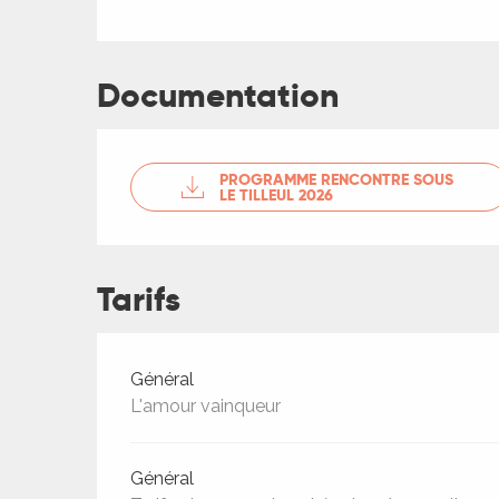
ches,
 et
car
Documentation
ues
a
PROGRAMME RENCONTRE SOUS
LE TILLEUL 2026
ents
es
ents
Tarifs
es
ités
ames
Tarifs 2026
piste
Général
L'amour vainqueur
 faire
Général