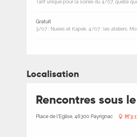
Tarif unique pour la soirée du 4/07, quelle que 
Gratuit
3/07 : Nuées et Kapek. 4/07 : les ateliers. Mo
ages
Localisation
es
Rencontres sous le 
es
Place de l'Eglise, 46300 Payrignac
M'y 