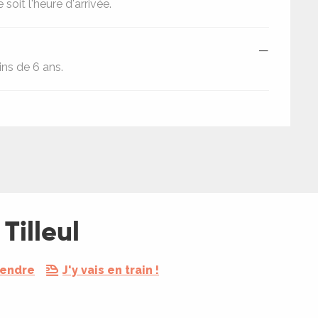
soit l'heure d'arrivée.
—
ins de 6 ans.
Tilleul
rendre
J'y vais en train !