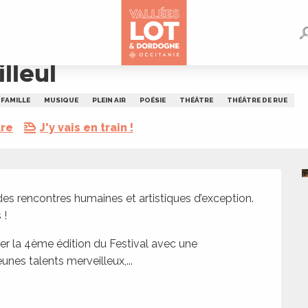
lleul
FAMILLE
MUSIQUE
PLEIN AIR
POÉSIE
THÉÂTRE
THÉÂTRE DE RUE
dre
J'y vais en train !
des rencontres humaines et artistiques d’exception. 
 !
 la 4ème édition du Festival avec une 
unes talents merveilleux,...