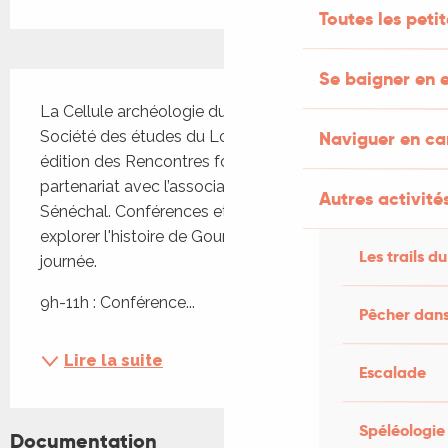
Toutes les peti
Se baigner en e
Description
La Cellule archéologie du Département, la 
Société des études du Lot proposeront une 2e 
Naviguer en c
édition des Rencontres foraines à Gourdon, en 
partenariat avec l’association Héritages du 
Autres activités
Sénéchal. Conférences et visites guidées pour 
explorer l'histoire de Gourdon jalonneront cette 
Les trails du
journée.
9h-11h : Conférence...
Pêcher dans
Lire la suite
Escalade
Spéléologie
Documentation