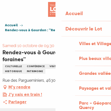
Aller
au
Accueil
contenu
principal
Accueil
Découvrir le Lot
Rendez-vous à Gourdon : ''Rencontres foraines''
Villes et Villag
Samedi 10 octobre de 09:30 à 18:00
Rendez-vous à Gourdon : ''Rencontres
Plus beaux vill
foraines''
CULTURELLE
CONFÉRENCE
VISITE GUIDÉE
ARCHÉOLOGIE
HISTORIQUE
PATRIMOINE
Grandes vallée
Rue des Pargueminiers, 46300 Gourdon
M'y rendre
Paysages et val
J'y vais en train !
Partager
Parc - Géoparc
Quercy