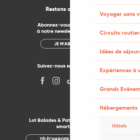
Restons connectés
Voyager sans v
Abonnez-vous gratuitement
à notre newsletter mensuelle
Circuits routier
JE M'ABONNE
Idées de séjou
Suivez-nous sur les réseaux !
Expériences à 
Grands Evènem
Hébergements
Lot Balades & Patrimoines sur votre
Hôtels
smartphone
TÉLÉCHARGER L'APPLICATION