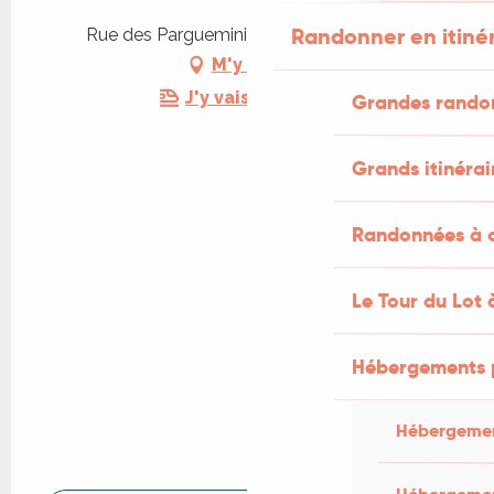
Randonner en itiné
Rue des Pargueminiers, 46300 Gourdon
M'y rendre
J'y vais en train !
Grandes rando
Grands itinérai
Randonnées à c
Le Tour du Lot 
Hébergements 
Hébergemen