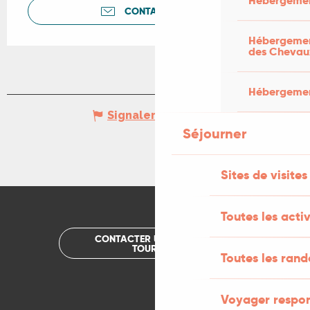
Hébergemen
CONTACTEZ-NOUS
Hébergement
des Chevau
Hébergement
Signaler une erreur
Séjourner
Sites de visites
Toutes les activ
CONTACTER UN OFFICE DE
TOURISME
Toutes les ran
Voyager respo