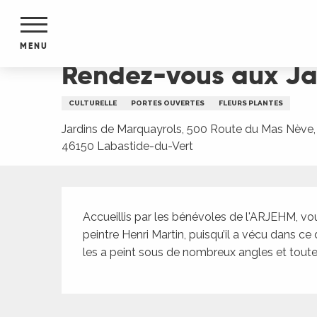
Aller
Accueil
Rendez-vous aux Jardins: les jardins de
au
contenu
MENU
principal
Rendez-vous aux Jar
NTS
MENTS
CULTURELLE
PORTES OUVERTES
FLEURS PLANTES
S
URS
Jardins de Marquayrols, 500 Route du Mas Nève,
46150 Labastide-du-Vert
Description
du Lot
dans
Accueillis par les bénévoles de l'ARJEHM, vous 
s le
peintre Henri Martin, puisqu’il a vécu dans ce 
les a peint sous de nombreux angles et toute
e