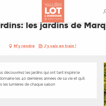
 Marquayrols
dins: les jardins de Marq
M'y rendre
J'y vais en train !
découvrirez les jardins qui ont tant inspiré le 
domaine les 40 dernières années de sa vie et qu’il 
s les lumières de chaque saison