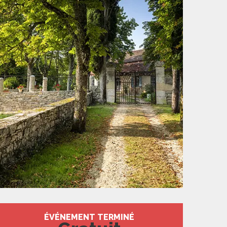
Ouverture et coord
ÉVÉNEMENT TERMINÉ