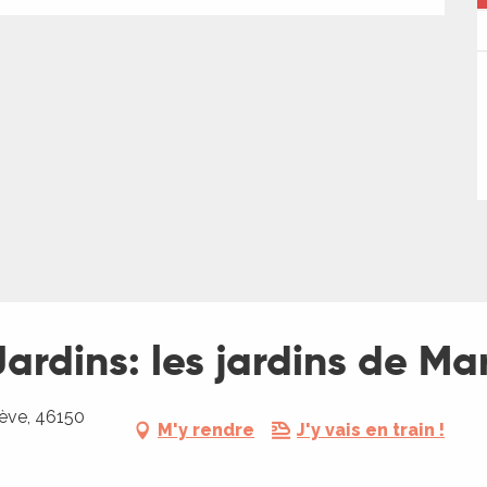
rdins: les jardins de Ma
ève, 46150
M'y rendre
J'y vais en train !