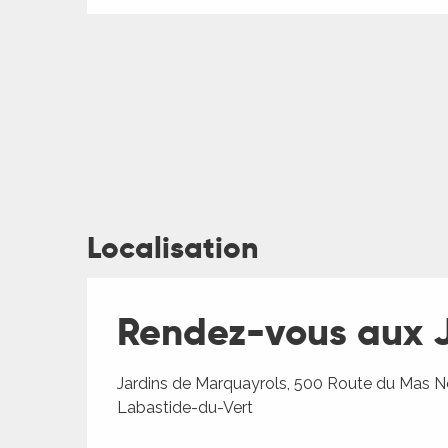
ages
Localisation
es
Rendez-vous aux Ja
es
Jardins de Marquayrols, 500 Route du Mas N
Labastide-du-Vert