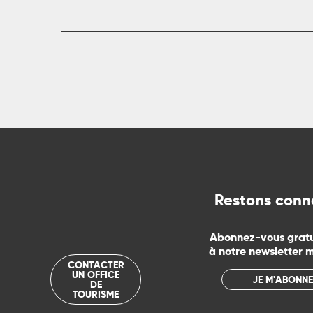
rs
ns
ue
Restons conn
Abonnez-vous grat
à notre newsletter 
CONTACTER
UN OFFICE
JE M'ABONNE
DE
TOURISME