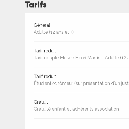
Tarifs
ches,
 et
car
Tarifs 2026
Général
ues
Adulte (12 ans et +)
a
Tarif réduit
ents
Tarif couplé Musée Henri Martin - Adulte (12 a
es
ents
Tarif réduit
es
ités
Étudiant/chômeur (sur présentation d'un justif
ames
piste
Gratuit
Gratuité enfant et adhérents association
 faire