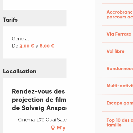
Accrobranch
parcours ac
Tarifs
Via Ferrata
Tarifs 2026
Général
De
3,00 €
à
6,00 €
Vol libre
Randonnées
Localisation
Multi-activi
Rendez-vous des curieux -
projection de film : Lulu femme nue
Escape game
de Solveig Anspach
Top 10 des a
Cinéma, 170 Quai Salesse, 46400 Saint-Céré
famille
M'y rendre