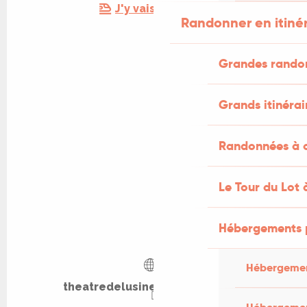
J'y vais en train !
Randonner en itiné
Grandes rando
Grands itinérai
Randonnées à c
Le Tour du Lot 
Hébergements 
Hébergemen
theatredelusine-saintcere.com