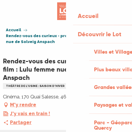
Aller
au
Accueil
contenu
principal
Accueil
Découvrir le Lot
Rendez-vous des curieux - projection de film : Lulu femme
nue de Solveig Anspach
Villes et Villag
Rendez-vous des curieux - projection de
film : Lulu femme nue de Solveig
Plus beaux vill
Anspach
Grandes vallée
THÉÂTRE DE L'USINE : SAISON D'HIVER
CULTURELLE
CINÉMA
Cinéma, 170 Quai Salesse, 46400 Saint-Céré
Paysages et val
M'y rendre
J'y vais en train !
Parc - Géoparc
Partager
Quercy