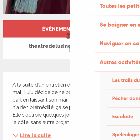
Toutes les peti
Ouverture et coordonnées
Se baigner en e
ÉVÉNEMENT TERMINÉ
Naviguer en c
theatredelusine-saintcere.com
Autres activités
Description
Les trails du
À la suite d'un entretien d'embauche qui se passe 
mal, Lulu décide de ne pas rentrer chez elle et 
Pêcher dans
part en laissant son mari et ses trois enfants. Elle 
n'a rien prémédité, ça se passe très simplement. 
Elle s'octroie quelques jours de liberté, seule, sur 
Escalade
la côte, sans autre projet que d'en profiter...
Spéléologie
Lire la suite