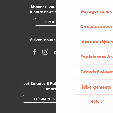
Abonnez-vous gratuitement
Voyager sans v
à notre newsletter mensuelle
JE M'ABONNE
Circuits routier
Suivez-nous sur les réseaux !
Idées de séjou
Expériences à 
Grands Evènem
Lot Balades & Patrimoines sur votre
Hébergements
smartphone
TÉLÉCHARGER L'APPLICATION
Hôtels