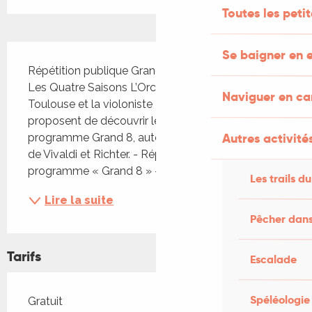
Toutes les peti
Description
Se baigner en e
Répétition publique Grand 8 : Vivaldi, Richter / 
Les Quatre Saisons L’Orchestre de Chambre de 
Naviguer en c
Toulouse et la violoniste Manon Galy vous 
proposent de découvrir les coulisses du 
Autres activités
programme Grand 8, autour des Quatre Saisons 
de Vivaldi et Richter. - Répétition publique du 
programme « Grand 8 » - Œuvres...
Les trails du
Lire la suite
Pêcher dans
Tarifs
Escalade
Tarifs 2026
Spéléologie
Gratuit