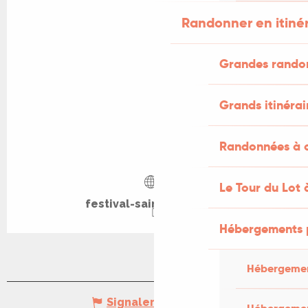
Randonner en itiné
Grandes rando
Grands itinérai
Randonnées à c
Le Tour du Lot 
festival-saint-cere.com
Hébergements 
Hébergemen
Signaler une erreur