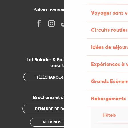
Suivez-nous sur les réseaux !
Voyager sans v
Circuits routier
Idées de séjou
Lot Balades & Patrimoines sur votre
Expériences à 
smartphone
TÉLÉCHARGER L'APPLICATION
Grands Evènem
Brochures et documentations
Hébergements
DEMANDE DE DOCUMENTATION
Hôtels
VOIR NOS BROCHURES