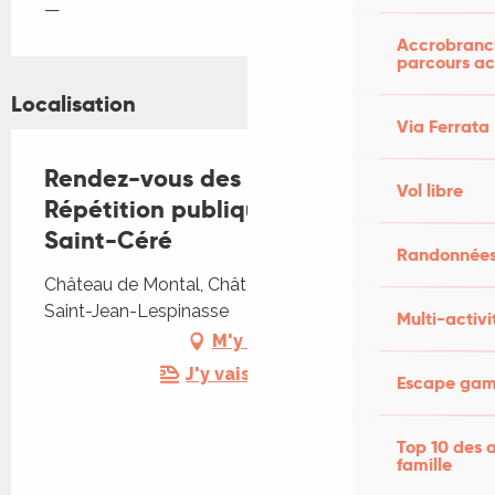
—
Accrobranch
parcours ac
Localisation
Via Ferrata
Rendez-vous des curieux [
Vol libre
Répétition publique ] Festival de
Saint-Céré
Randonnées
Château de Montal, Château de Montal, 46400
Saint-Jean-Lespinasse
Multi-activi
M'y rendre
J'y vais en train !
Escape game
Top 10 des a
famille