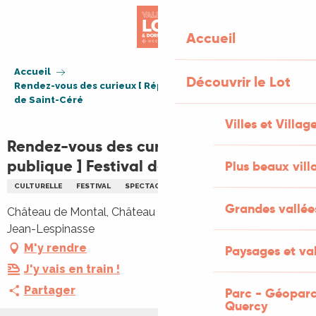
Aller
au
Accueil
contenu
principal
Accueil
Découvrir le Lot
Rendez-vous des curieux [ Répétition publique ] Festival
de Saint-Céré
Villes et Villag
Rendez-vous des curieux [ Répétition
publique ] Festival de Saint-Céré
Plus beaux vill
CULTURELLE
FESTIVAL
SPECTACLE
THÉÂTRE
THÉÂTRE
Grandes vallée
Château de Montal, Château de Montal, 46400 Saint-
Jean-Lespinasse
M'y rendre
Paysages et val
J'y vais en train !
Partager
Parc - Géoparc
Quercy