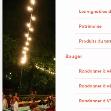
Les vignobles d
Patrimoine
Produits du ter
Bouger
Randonner à v
Randonner à vé
Randonner à V