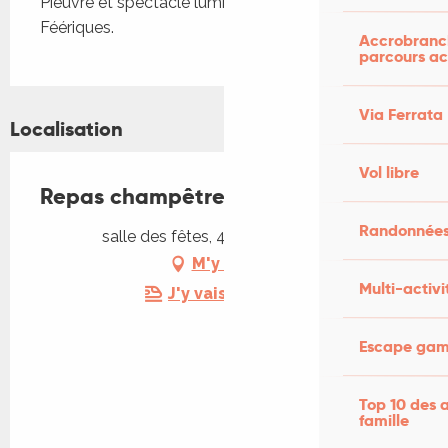
Pieuvre et spectacle lumineux par Les Fontaines 
Féériques.
Accrobranch
parcours ac
Via Ferrata
Localisation
Vol libre
Repas champêtre
Randonnées
salle des fêtes, 46090 Le Montat
M'y rendre
Multi-activi
J'y vais en train !
Escape game
Top 10 des a
famille