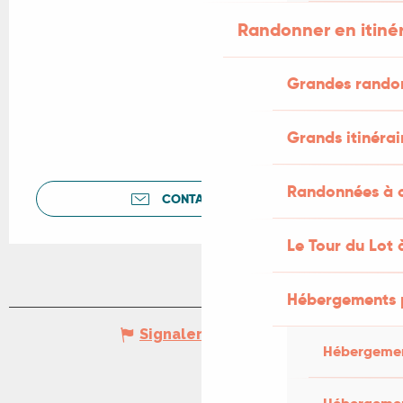
Randonner en itiné
Grandes rando
Grands itinérai
Randonnées à c
CONTACTEZ-NOUS
Le Tour du Lot 
Hébergements 
Signaler une erreur
Hébergemen