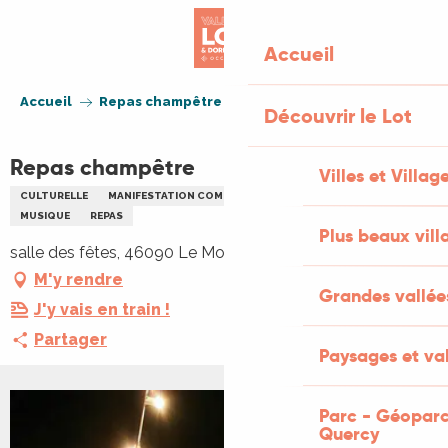
Aller
au
Accueil
contenu
principal
Accueil
Repas champêtre
Découvrir le Lot
Repas champêtre
Villes et Villag
CULTURELLE
MANIFESTATION COMMERCIALE
ANIMATION LOCALE
MUSIQUE
REPAS
Plus beaux vill
salle des fêtes, 46090 Le Montat
M'y rendre
Grandes vallée
J'y vais en train !
Partager
Paysages et val
Parc - Géoparc
Quercy