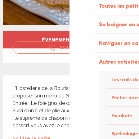
Toutes les peti
Se baigner en e
Ouverture et coordonnées
ÉVÉNEMENT TERMINÉ
Naviguer en c
05 65 41 16
▒▒
Autres activités
Description
Les trails du
L'Hostellerie de la Bouriane a le plaisir de vous 
proposer son menu de Noël : Mise en bouche 
Pêcher dans
Entrée : Le foie gras de canard, préparé au naturel 
Suivi d'un filet de plie aux amandes grillées En plat 
Escalade
: le suprême de chapon fermier aux morilles En 
dessert vous avez le choix entre un gâteau au...
Spéléologie
Lire la suite