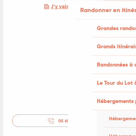
J'y vais en train !
Randonner en itiné
Grandes rando
Grands itinérai
Randonnées à c
Le Tour du Lot 
Hébergements 
Hébergemen
05 65 41 16
▒▒