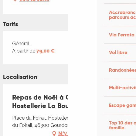
Accrobranch
parcours ac
Tarifs
Via Ferrata
Tarifs 2026
Général
À partir de
79,00 €
Vol libre
Randonnées
Localisation
Multi-activi
Repas de Noël à Gourdon,
Hostellerie La Bouriane
Escape game
Place du Foirail, Hostellerie de la Bouriane, Place
Top 10 des a
du Foirail, 46300 Gourdon
famille
M'y rendre