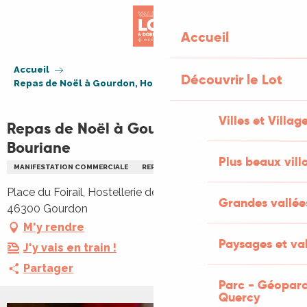
Aller
au
Accueil
contenu
principal
Accueil
Découvrir le Lot
Repas de Noël à Gourdon, Hostellerie La Bouriane
Villes et Villag
Repas de Noël à Gourdon, Hostellerie La
Bouriane
Plus beaux vill
MANIFESTATION COMMERCIALE
REPAS
NOËL
Place du Foirail, Hostellerie de la Bouriane, Place du Foirail,
Grandes vallée
46300 Gourdon
M'y rendre
Paysages et val
J'y vais en train !
Partager
Parc - Géoparc
Quercy