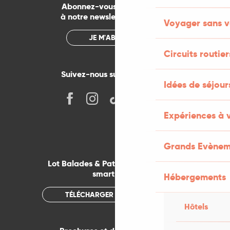
Abonnez-vous gratuitement
à notre newsletter mensuelle
Voyager sans v
JE M'ABONNE
Circuits routier
Suivez-nous sur les réseaux !
Idées de séjou
Expériences à 
Grands Evènem
Lot Balades & Patrimoines sur votre
smartphone
Hébergements
TÉLÉCHARGER L'APPLICATION
Hôtels