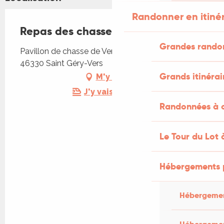
Randonner en itiné
Repas des chasseurs de Vers
Grandes rando
Pavillon de chasse de Vers, 525 mas de Cravol,
46330 Saint Géry-Vers
Grands itinérai
M'y rendre
J'y vais en train !
Randonnées à c
Le Tour du Lot 
Hébergements 
Hébergemen