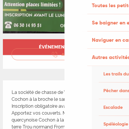
Toutes les peti
Se baigner en e
Naviguer en c
Ouverture et coordonnées
ÉVÉNEMENT TERMINÉ
APPELER
Autres activités
Les trails du
Description
Pêcher dans
La société de chasse de Vers propose un repas 
Cochon à la broche le samedi 20 septembre. 
Inscription obligatoire avant le 15 septembre. 
Escalade
Apportez vos couverts. Menu: Kir offert Salade 
quercynoise Cochon à la broche, pommes de 
Spéléologie
terre Trou normand Fromage Dessert Café 