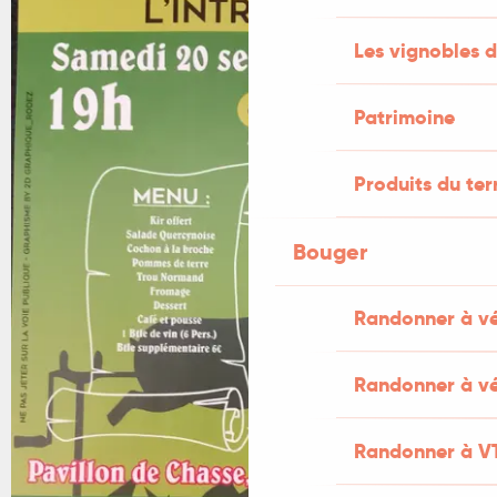
Les vignobles d
Patrimoine
Produits du ter
Bouger
Randonner à v
Randonner à vé
Randonner à V