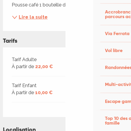
Pousse café 1 bouteille de vin...
Accrobranch
parcours ac
Lire la suite
Via Ferrata
Tarifs
Vol libre
Tarifs 2026
Tarif Adulte
À partir de
22,00 €
Randonnées
Multi-activi
Tarif Enfant
À partir de
10,00 €
Escape game
Top 10 des a
famille
Localisation