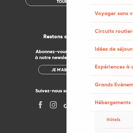
TOURISME
Voyager sans v
Circuits routier
Restons connectés
Idées de séjou
Abonnez-vous gratuitement
à notre newsletter mensuelle
Expériences à 
JE M'ABONNE
Grands Evènem
Suivez-nous sur les réseaux !
Hébergements
Hôtels