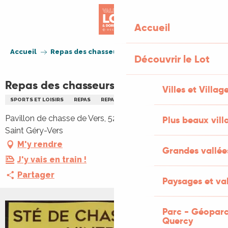
Aller
au
Accueil
contenu
principal
Accueil
Repas des chasseurs de Vers
Découvrir le Lot
Repas des chasseurs de Vers
Villes et Villag
SPORTS ET LOISIRS
REPAS
REPAS
Pavillon de chasse de Vers, 525 mas de Cravol, 46330
Plus beaux vill
Saint Géry-Vers
M'y rendre
Grandes vallée
J'y vais en train !
Partager
Paysages et val
Parc - Géoparc
Quercy