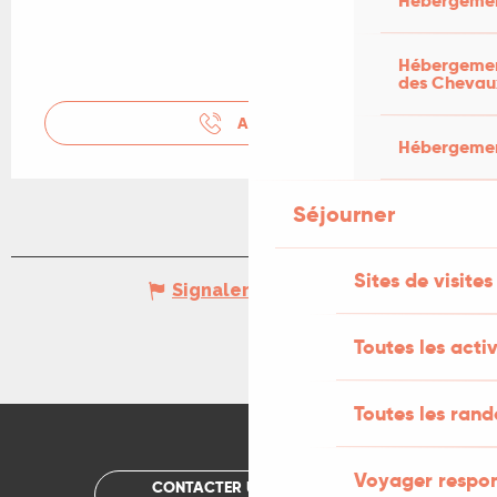
Hébergemen
Hébergement
des Chevau
APPELER
Hébergement
Séjourner
Sites de visites
Signaler une erreur
Toutes les activ
Toutes les ran
Voyager respo
CONTACTER UN OFFICE DE