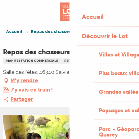
Aller
au
Accueil
contenu
principal
Accueil
Repas des chasseurs
Découvrir le Lot
Repas des chasseurs
Villes et Villag
MANIFESTATION COMMERCIALE
REPAS
Salle des fêtes, 46340 Salviac
Plus beaux vill
M'y rendre
J'y vais en train !
Grandes vallée
Partager
Paysages et val
Parc - Géoparc
Quercy