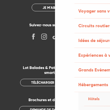
JE M'ABONNE
Voyager sans v
Suivez-nous sur les réseaux !
Circuits routier
Idées de séjou
Expériences à 
Lot Balades & Patrimoines sur votre
Grands Evènem
smartphone
TÉLÉCHARGER L'APPLICATION
Hébergements
Hôtels
Brochures et documentations
DEMANDE DE DOCUMENTATION