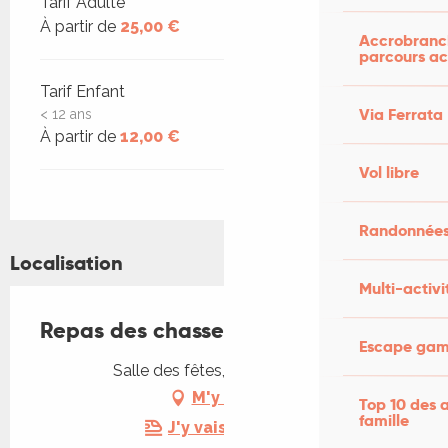
Tarifs 2026
Tarif Adulte
À partir de
25,00 €
Accrobranch
parcours ac
Tarif Enfant
Via Ferrata
< 12 ans
À partir de
12,00 €
Vol libre
Randonnées
Localisation
Multi-activi
Repas des chasseurs
Escape game
Salle des fêtes, 46340 Salviac
M'y rendre
Top 10 des a
famille
J'y vais en train !