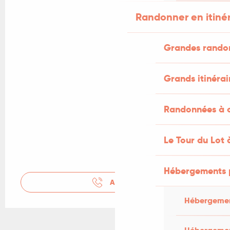
Randonner en itiné
Grandes rando
Grands itinérai
Randonnées à c
Le Tour du Lot 
Hébergements 
APPELER
Hébergemen