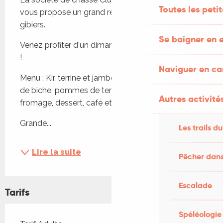
Toutes les peti
vous propose un grand repas festif à base de 
gibiers. 
Se baigner en e
Venez profiter d'un dimanche en toute convivialité 
!
Naviguer en c
Menu : Kir, terrine et jambon sec de sanglier, pavé 
de biche, pommes de terre sarladaises, salade et 
Autres activités
fromage, dessert, café et vin compris. 
Grande...
Les trails du
Lire la suite
Pêcher dans
Escalade
Tarifs
Spéléologie