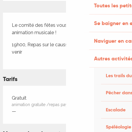
Toutes les peti
Description
Se baigner en e
Le comité des fêtes vous convie à un repas avec 
animation musicale !
Naviguer en c
19h00, Repas sur le caussanel / programme à 
venir
Autres activités
Les trails du
Tarifs
Pêcher dans
Tarifs 2026
Gratuit
animation gratuite /repas payant
Escalade
—
Spéléologie