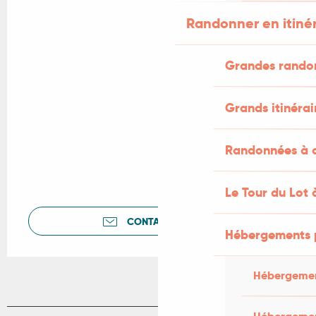
Randonner en itiné
Grandes rando
Grands itinérai
Randonnées à c
Le Tour du Lot 
CONTACTEZ-NOUS
Hébergements 
Hébergemen