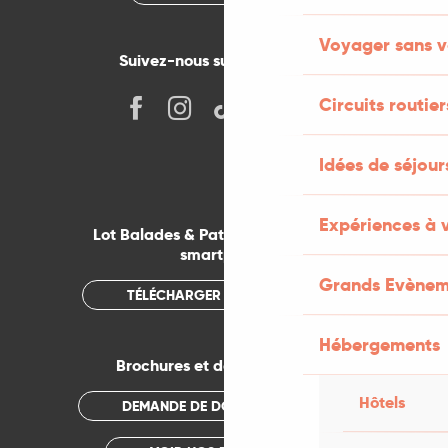
Voyager sans v
Suivez-nous sur les réseaux !
Circuits routier
Idées de séjou
Expériences à 
Lot Balades & Patrimoines sur votre
smartphone
Grands Evènem
TÉLÉCHARGER L'APPLICATION
Hébergements
Brochures et documentations
Hôtels
DEMANDE DE DOCUMENTATION