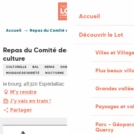
Aller
au
Accueil
contenu
principal
Accueil
Repas du Comité des fêtes et de la culture
Découvrir le Lot
Repas du Comité des fêtes et de la
Villes et Villag
culture
CULTURELLE
BAL
REPAS
DANSE
FAMILLE
MUSIQUE
Plus beaux vill
MUSIQUE DE VARIÉTÉ
NOCTURNE
PLEIN AIR
REPAS
le bourg, 46320 Espédaillac
Grandes vallée
M'y rendre
J'y vais en train !
Paysages et val
Partager
Parc - Géoparc
Quercy