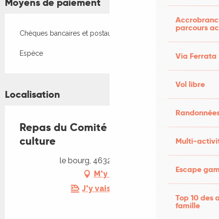
Moyens de paiement
Accrobranch
parcours ac
Chèques bancaires et postaux
Espèce
Via Ferrata
Vol libre
Localisation
Randonnées
Repas du Comité des fêtes et de la
culture
Multi-activi
le bourg, 46320 Espédaillac
Escape game
M'y rendre
J'y vais en train !
Top 10 des a
famille