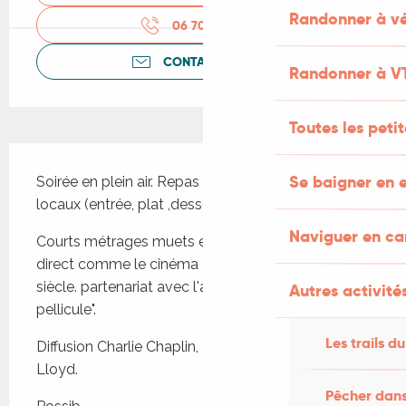
Randonner à vé
06 70 81 50
▒▒
CONTACTEZ-NOUS
Randonner à V
Toutes les peti
Description
Se baigner en e
Soirée en plein air. Repas à base de produits 
locaux (entrée, plat ,dessert, café). 
Naviguer en c
Courts métrages muets et musique réalisée en 
direct comme le cinéma du début du XXème 
siècle. partenariat avec l'association "Le bruit de la 
Autres activités
pellicule".
Les trails du
Diffusion Charlie Chaplin, Laurel et Hardy, Harold 
Lloyd. 
Pêcher dans