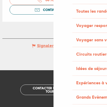
06 70 81 50
▒▒
CONTACTEZ-NOUS
Toutes les ran
Voyager respo
Voyager sans v
Signaler une erreur
Circuits routier
Idées de séjou
Expériences à 
CONTACTER UN OFFICE DE
TOURISME
Grands Evènem