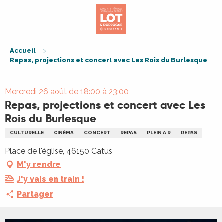
Aller
au
contenu
principal
Accueil
Repas, projections et concert avec Les Rois du Burlesque
Mercredi 26 août de 18:00 à 23:00
Repas, projections et concert avec Les
Rois du Burlesque
CULTURELLE
CINÉMA
CONCERT
REPAS
PLEIN AIR
REPAS
Place de l'église, 46150 Catus
M'y rendre
J'y vais en train !
Partager