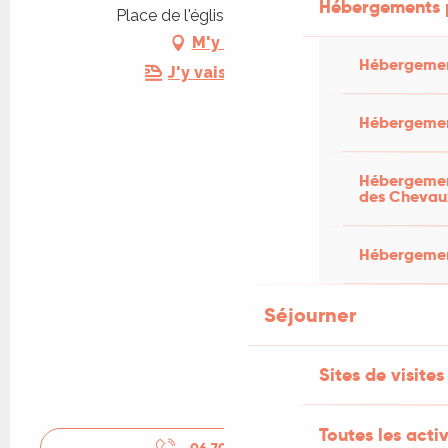
Hébergements 
Place de l'église, 46150 Catus
M'y rendre
Hébergemen
J'y vais en train !
Hébergemen
Hébergement
des Chevau
Hébergement
Séjourner
Sites de visites
Toutes les activ