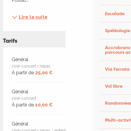
Possib...
Escalade
Lire la suite
Spéléologie
Tarifs
Accrobranch
parcours ac
Tarifs 2026
Général
ciné-concert + repas
Via Ferrata
À partir de
25,00 €
Vol libre
Général
ciné-concert
Randonnées
À partir de
10,00 €
Multi-activi
Général
ciné-concert + repas - enfant