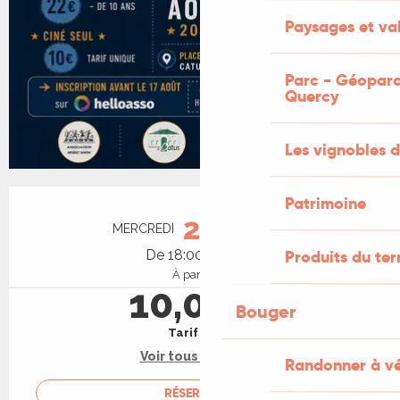
Paysages et val
Parc - Géoparc
Quercy
Les vignobles d
Ouverture et coordonnées
Patrimoine
26
MERCREDI
AOÛT
De 18:00 à 23:00
Produits du ter
À partir de
10,00 €
Bouger
Tarif plein
Voir tous les tarifs
Randonner à v
RÉSERVER