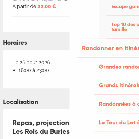
Escape game
À partir de
22,00 €
Top 10 des a
famille
Horaires
Randonner en itiné
Le 26 août 2026
Grandes rando
18:00 à 23:00
Grands itinérai
Localisation
Randonnées à c
Repas, projections et concert avec
Le Tour du Lot 
Les Rois du Burlesque