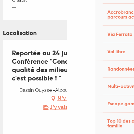
Gratuit
—
Accrobranch
parcours ac
Localisation
Via Ferrata
Vol libre
Reportée au 24 juillet 2025
Conférence "Concilier élevage et
qualité des milieux aquatiques,
Randonnées
c'est possible ! "
Multi-activi
Bassin Ouysse -Alzou, 46500 Rocamadour
M'y rendre
Escape game
J'y vais en train !
Top 10 des a
famille