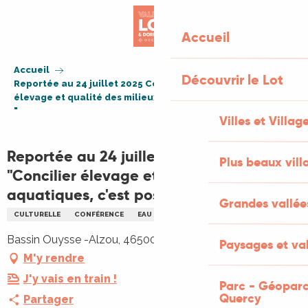
Aller
au
Accueil
contenu
principal
Accueil
Découvrir le Lot
Reportée au 24 juillet 2025 Conférence "Concilier
élevage et qualité des milieux aquatiques, c'est possible !
"
Villes et Villag
Reportée au 24 juillet 2025 Conférence
Plus beaux vill
"Concilier élevage et qualité des milieux
aquatiques, c'est possible ! "
Grandes vallée
CULTURELLE
CONFÉRENCE
EAU
ENVIRONNEMENT
Bassin Ouysse -Alzou, 46500 Rocamadour
Paysages et val
M'y rendre
J'y vais en train !
Parc - Géoparc
Quercy
Partager