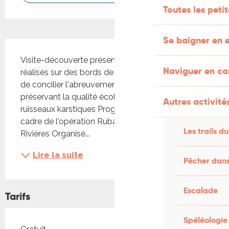
Toutes les peti
Se baigner en e
Description
Visite-découverte présentant les aménagements 
Naviguer en c
réalisés sur des bords de rivières, qui permettent 
de concilier l'abreuvement du bétail tout en 
préservant la qualité écologique et physique des 
Autres activités
ruisseaux karstiques Programme 2025 dans le 
cadre de l'opération Ruban Bleu, agir pour nos 
Les trails du
Rivières Organisé...
Lire la suite
Pêcher dans
Escalade
Tarifs
Spéléologie
Tarifs 2026