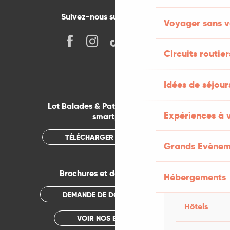
Suivez-nous sur les réseaux !
Voyager sans v
Circuits routier
Idées de séjou
Lot Balades & Patrimoines sur votre
Expériences à 
smartphone
TÉLÉCHARGER L'APPLICATION
Grands Evènem
Brochures et documentations
Hébergements
DEMANDE DE DOCUMENTATION
Hôtels
VOIR NOS BROCHURES