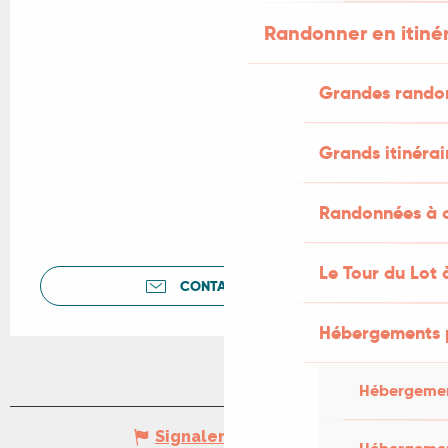
Randonner en itiné
Grandes rando
Grands itinérai
Randonnées à c
Le Tour du Lot 
CONTACTEZ-NOUS
Hébergements 
Hébergemen
Signaler une erreur