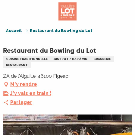
Aller
au
contenu
principal
Accueil
Restaurant du Bowling du Lot
Restaurant du Bowling du Lot
CUISINE TRADITIONNELLE
BISTROT / BAR À VIN
BRASSERIE
RESTAURANT
ZA de l'Aiguille, 46100 Figeac
M'y rendre
J'y vais en train !
Partager