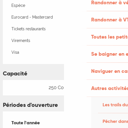
Randonner à vé
Espèce
Eurocard - Mastercard
Randonner à V
Tickets restaurants
Toutes les peti
Virements
Visa
Se baigner en e
Naviguer en c
Capacité
250 Couvert(s)
Autres activités
Périodes d'ouverture
Les trails du
Pêcher dans
Toute l'année
Toute l'année