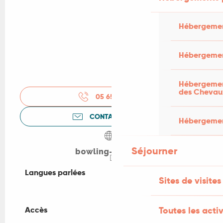
Hébergemen
Hébergemen
Hébergement
des Chevau
05 65 11 86
▒▒
CONTACTEZ-NOUS
Hébergement
Séjourner
bowling-du-lot.fr
Langues parlées
Langues parlées
Sites de visites
Toutes les activ
Accès
Accès