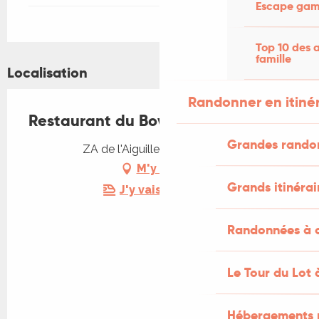
Escape game
Top 10 des a
famille
Localisation
Randonner en itiné
Restaurant du Bowling du Lot
Grandes rando
ZA de l'Aiguille, 46100 Figeac
M'y rendre
Grands itinérai
J'y vais en train !
Randonnées à c
Le Tour du Lot 
Hébergements 