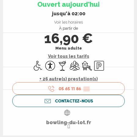
Ouvert aujourd'hui
jusqu'à 02:00
Voir les horaires
À partir de
16,90 €
Menu adulte
Voir tous les tarifs
Accès handicapés
Accessibilité
Bar / Buvette
Air conditionné
Jeux pour enfants / Espa
Parking
+ 26 autre(s) prestation(s)
05 65 11 86
▒▒
CONTACTEZ-NOUS
bowling-du-lot.fr