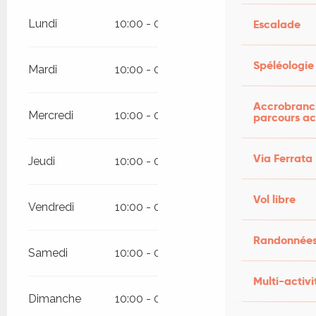
Lundi
10:00 - 00:00
Escalade
Spéléologie
Mardi
10:00 - 00:00
Accrobranch
Mercredi
10:00 - 00:00
parcours ac
Via Ferrata
Jeudi
10:00 - 01:00
Vol libre
Vendredi
10:00 - 02:00
Randonnées
Samedi
10:00 - 02:00
Multi-activi
Dimanche
10:00 - 00:00