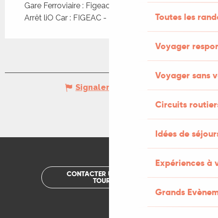
Gare Ferroviaire : Figeac à 2km
Toutes les ran
Arrêt liO Car : FIGEAC - Z.I de l'Aiguille à 1km
Voyager respo
Voyager sans v
Signaler une erreur
Circuits routier
Idées de séjou
Expériences à 
CONTACTER UN OFFICE DE
TOURISME
Grands Evènem