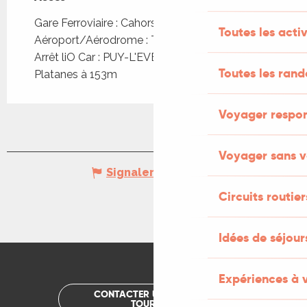
Gare Ferroviaire : Cahors à 35km
Toutes les activ
Aéroport/Aérodrome : Toulouse à 135km
Arrêt liO Car : PUY-L'EVEQUE - Place des
Toutes les ran
Platanes à 153m
Voyager respo
Voyager sans v
Signaler une erreur
Circuits routier
Idées de séjou
Expériences à 
CONTACTER UN OFFICE DE
TOURISME