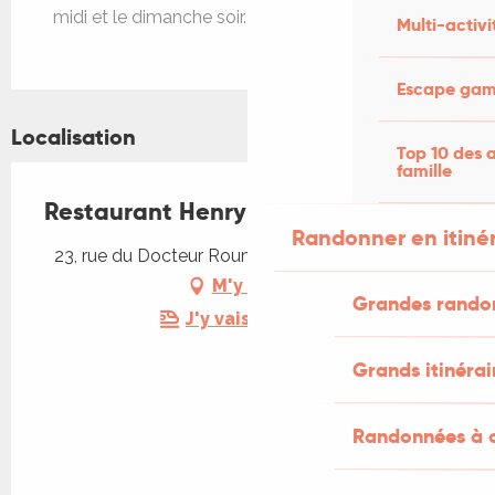
midi et le dimanche soir.
Multi-activi
Escape game
Localisation
Top 10 des a
famille
Restaurant Henry
Randonner en itiné
23, rue du Docteur Rouma, 46700 Puy-l'Évêque
M'y rendre
Grandes rando
J'y vais en train !
Grands itinérai
Randonnées à c