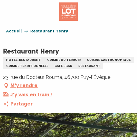
Aller
au
contenu
principal
Accueil
Restaurant Henry
Restaurant Henry
HOTEL-RESTAURANT
CUISINE DU TERROIR
CUISINE GASTRONOMIQUE
CUISINE TRADITIONNELLE
CAFÉ - BAR
RESTAURANT
23, rue du Docteur Rouma, 46700 Puy-l'Évêque
M'y rendre
J'y vais en train !
Partager