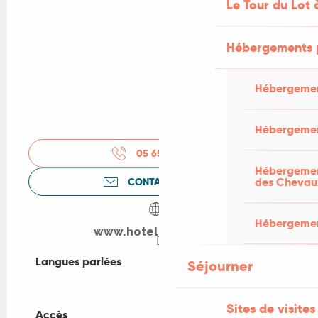
Le Tour du Lot 
Hébergements 
Hébergemen
Hébergemen
05 65 21 32
▒▒
Hébergement
des Chevau
CONTACTEZ-NOUS
Hébergement
www.hotel-henry.com
Langues parlées
Langues parlées
Séjourner
Sites de visites
Accès
Accès