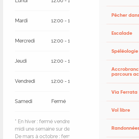
Lundi
12:00 - 13:30
19:00 - 20:30
Jusqu'au
31 octobre 2026
Pêcher dans
Mardi
12:00 - 13:30
19:00 - 20:30
Escalade
Mercredi
12:00 - 13:30
19:00 - 20:30
Spéléologie
Jeudi
12:00 - 13:30
19:00 - 20:30
Accrobranch
parcours ac
Vendredi
12:00 - 13:30
19:00 - 20:30
Via Ferrata
Samedi
Fermé
Vol libre
* En hiver : fermé vendredi soir + le dimanche
Randonnées
midi une semaine sur deux .
De mars à octobre : fermé le lundi, le samedi