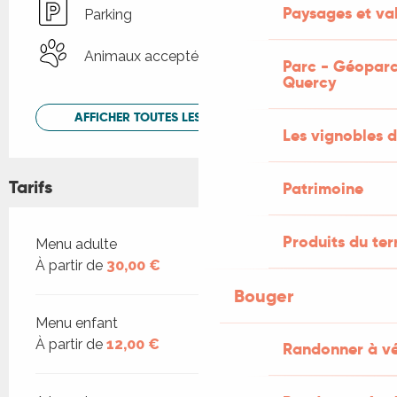
Paysages et val
Parking
Animaux acceptés
Parc - Géoparc
Quercy
AFFICHER TOUTES LES PRESTATIONS
Les vignobles d
Tarifs
Patrimoine
Produits du ter
Tarifs 2026
Menu adulte
À partir de
30,00 €
Bouger
Menu enfant
À partir de
12,00 €
Randonner à v