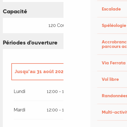
Escalade
Capacité
Spéléologie
120 Couvert(s)
Périodes d'ouverture
Accrobranch
parcours ac
Via Ferrata
Jusqu'au
31 août 2026
Vol libre
Du
1 janvier 2026
au
5 janvier 2026
Lundi
12:00 - 14:30
19:30 - 21:00
Randonnées
Du
28 mars 2026
au
28 juin 2026
Mardi
12:00 - 14:30
19:30 - 21:00
Multi-activi
Du
1 septembre 2026
au
11
novembre 2026