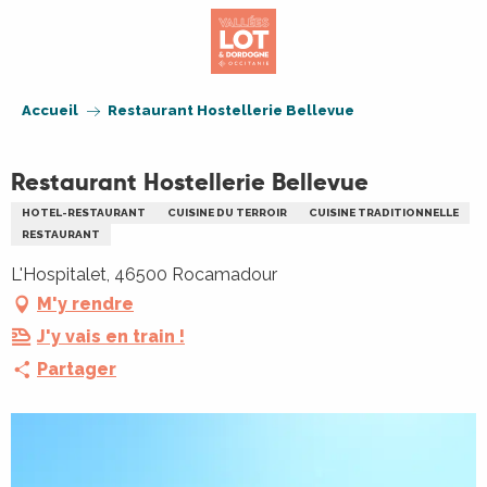
Aller
au
contenu
principal
Accueil
Restaurant Hostellerie Bellevue
Restaurant Hostellerie Bellevue
HOTEL-RESTAURANT
CUISINE DU TERROIR
CUISINE TRADITIONNELLE
RESTAURANT
L'Hospitalet, 46500 Rocamadour
M'y rendre
J'y vais en train !
Partager