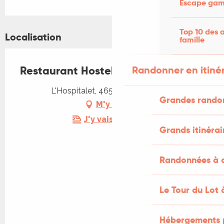
Escape game
Du
26 décembre 2026
au
4 janvier
2027
Top 10 des a
Localisation
famille
Restaurant Hostellerie Bellevue
Randonner en itiné
L'Hospitalet, 46500 Rocamadour
Grandes rando
M'y rendre
J'y vais en train !
Grands itinérai
Randonnées à c
Le Tour du Lot 
Hébergements 