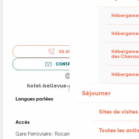
Hébergemen
Hébergemen
Hébergement
05 65 33 62
▒▒
des Chevau
CONTACTEZ-NOUS
Hébergement
hotel-bellevue-rocamadour.com
Séjourner
Langues parlées
Langues parlées
Sites de visites
Accès
Accès
Toutes les activ
Gare Ferroviaire : Rocamadour - Padirac à 3km