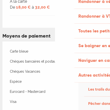
Randonner à vé
A la carte
De
18,00 €
à
32,00 €
Randonner à V
Toutes les peti
Moyens de paiement
Se baigner en e
Carte bleue
Naviguer en c
Chèques bancaires et postaux
Chèques Vacances
Autres activités
Espèce
Les trails du
Eurocard - Mastercard
Visa
Pêcher dans