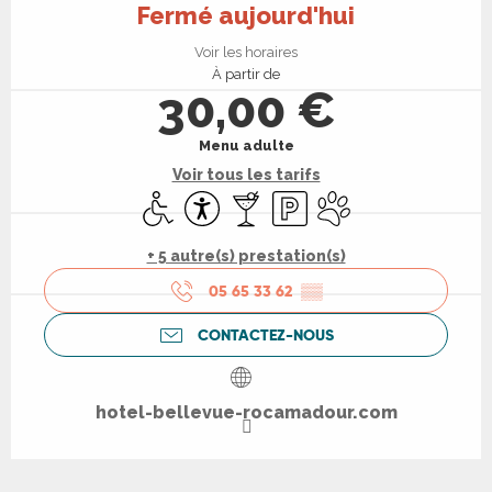
Fermé aujourd'hui
Voir les horaires
À partir de
30,00 €
Menu adulte
Voir tous les tarifs
Accès handicapés
Accessibilité
Bar / Buvette
Parking
Animaux acceptés
+ 5 autre(s) prestation(s)
05 65 33 62
▒▒
CONTACTEZ-NOUS
hotel-bellevue-rocamadour.com