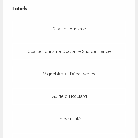
Offres de prestations
Labels
Labels
Qualité Tourisme
Qualité Tourisme Occitanie Sud de France
Vignobles et Découvertes
Guide du Routard
Le petit futé