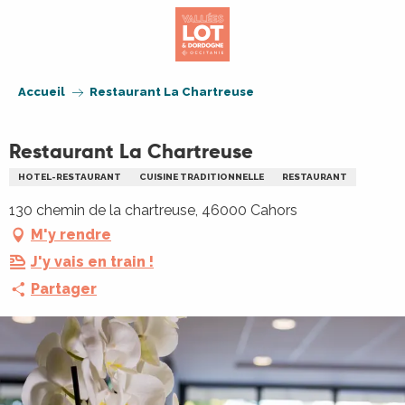
Aller
au
contenu
principal
Accueil
Restaurant La Chartreuse
Restaurant La Chartreuse
HOTEL-RESTAURANT
CUISINE TRADITIONNELLE
RESTAURANT
130 chemin de la chartreuse, 46000 Cahors
M'y rendre
J'y vais en train !
Partager