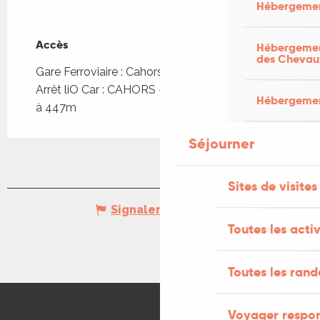
Hébergemen
Accès
Accès
Hébergement
des Chevau
Gare Ferroviaire : Cahors à 2km
Arrêt liO Car : CAHORS - Octroi Pont L Philippe
Hébergement
à 447m
Séjourner
Sites de visites
Signaler une erreur
Toutes les activ
Toutes les ran
Voyager respo