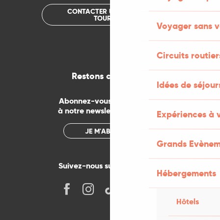
CONTACTER UN OFFICE DE
TOURISME
Voyager sans v
Circuits routier
Restons connectés
Idées de séjou
Abonnez-vous gratuitement
à notre newsletter mensuelle
Expériences à 
JE M'ABONNE
Grands Evènem
Suivez-nous sur les réseaux !
Hébergements
Hôtels