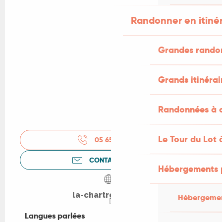
Randonner en itiné
Grandes rando
Grands itinérai
Randonnées à c
Le Tour du Lot 
05 65 35 17
▒▒
CONTACTEZ-NOUS
Hébergements 
la-chartreuse.com
Hébergemen
Langues parlées
Langues parlées