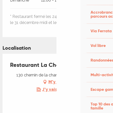
Dimanche
12:00 - 14:00
19:00 - 21:30
Accrobranch
parcours ac
* Restaurant fermé les 24 et 25 décembre au soir,
le 31 décembre midi et le 1er janvier midi et soir.
Via Ferrata
Vol libre
Localisation
Randonnées
Restaurant La Chartreuse
Multi-activi
130 chemin de la chartreuse, 46000 Cahors
M'y rendre
Escape game
J'y vais en train !
Top 10 des a
famille