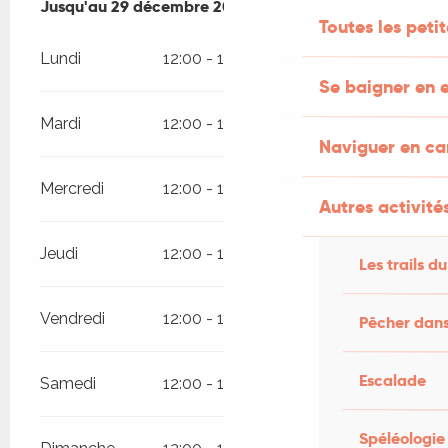
Du
Jusqu'au
2 janvier 2026
29 décembre 2026
au
29 décembre 2026
Toutes les peti
Lundi
12:00 - 14:00
19:00 - 21:30
Se baigner en e
Mardi
12:00 - 14:00
19:00 - 21:30
Naviguer en c
Mercredi
12:00 - 14:00
19:00 - 21:30
Autres activités
Jeudi
12:00 - 14:00
19:00 - 21:30
Les trails du
Vendredi
12:00 - 14:00
19:00 - 21:30
Pêcher dans
Escalade
Samedi
12:00 - 14:00
19:00 - 21:30
Spéléologie