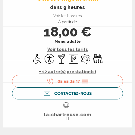
dans 9 heures
Voir les horaires
À partir de
18,00 €
Menu adulte
Voir tous les tarifs
Accès handicapés
Accessibilité
Bar / Buvette
Parking
Animaux acceptés
Banquet
+ 12 autre(s) prestation(s)
05 65 35 17
▒▒
CONTACTEZ-NOUS
la-chartreuse.com