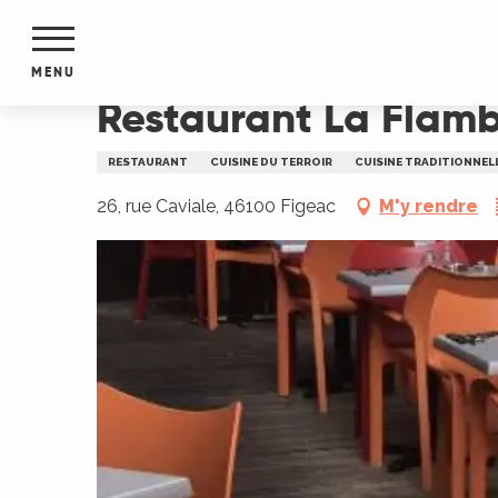
Aller
Accueil
Restaurant La Flambée
au
contenu
MENU
principal
Restaurant La Flam
NTS
MENTS
RESTAURANT
CUISINE DU TERROIR
CUISINE TRADITIONNEL
S
URS
26, rue Caviale, 46100 Figeac
M'y rendre
du Lot
dans
s le
e