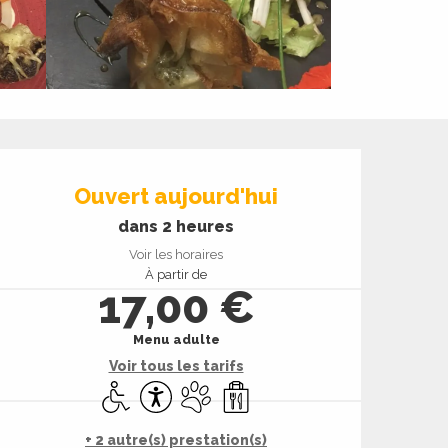
Ouverture et coord
Ouvert aujourd'hui
dans 2 heures
Voir les horaires
À partir de
17,00 €
Menu adulte
Voir tous les tarifs
Accès handicapés
Accessibilité
Animaux acceptés
Vente à emporter
+ 2 autre(s) prestation(s)