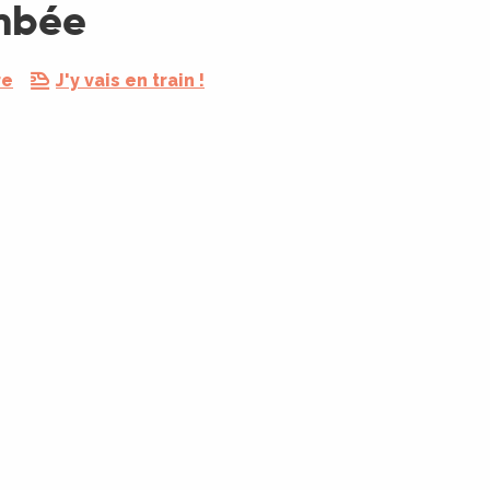
ambée
re
J'y vais en train !