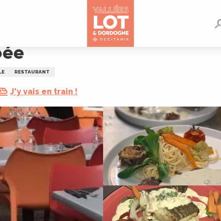
bée
LE
RESTAURANT
J'y vais en train !