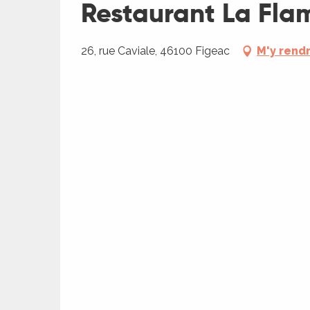
Restaurant La Fl
26, rue Caviale, 46100 Figeac
M'y rend
R