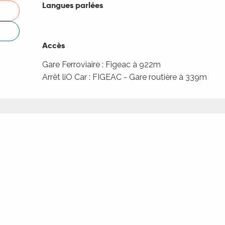
Langues parlées
Langues parlées
Accès
Accès
Gare Ferroviaire : Figeac à 922m
Arrêt liO Car : FIGEAC - Gare routière à 339m