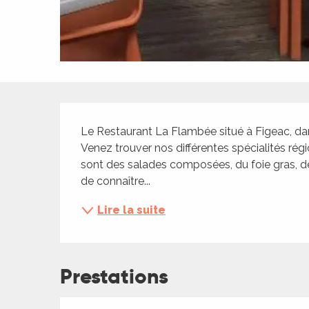
ches,
 et
car
ues
a
Description
ents
Le Restaurant La Flambée situé à Figeac, dans
es
Venez trouver nos différentes spécialités rég
sont des salades composées, du foie gras, des 
ents
de connaître...
es
ités
Lire la suite
ames
piste
Prestations
 faire