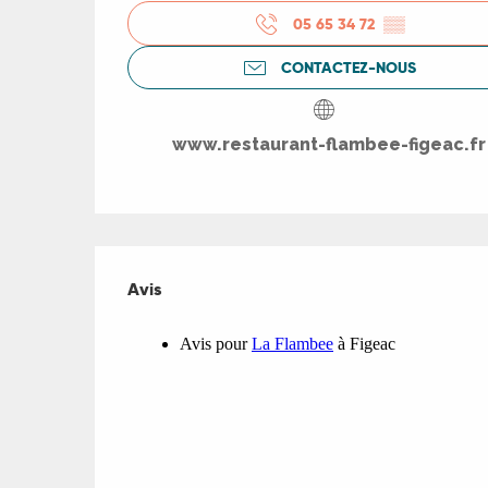
05 65 34 72
▒▒
ts
CONTACTEZ-NOUS
rs
www.restaurant-flambee-figeac.fr
ns
ue
Avis
Avis