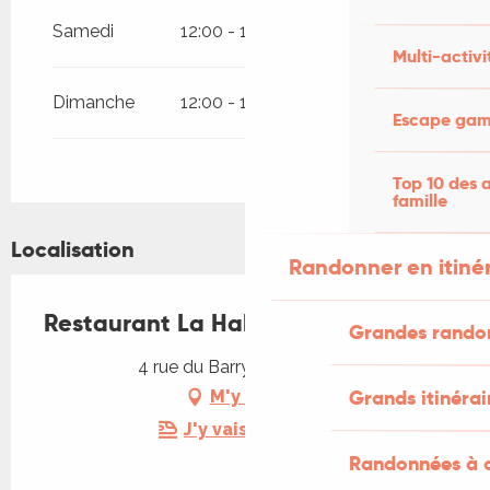
Samedi
12:00 - 13:30
19:00 - 20:30
Multi-activi
Dimanche
12:00 - 13:30
Escape game
Top 10 des a
famille
Localisation
Randonner en itiné
Restaurant La Halle
Grandes rando
4 rue du Barry, 46100 Fons
Grands itinérai
M'y rendre
J'y vais en train !
Randonnées à c