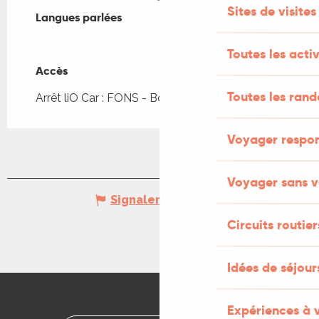
Sites de visites
Langues parlées
Langues parlées
Toutes les activ
Accès
Accès
Toutes les ran
Arrêt liO Car : FONS - Bonhomme à 2km
Voyager respo
Voyager sans v
Signaler une erreur
Circuits routier
Idées de séjou
Expériences à 