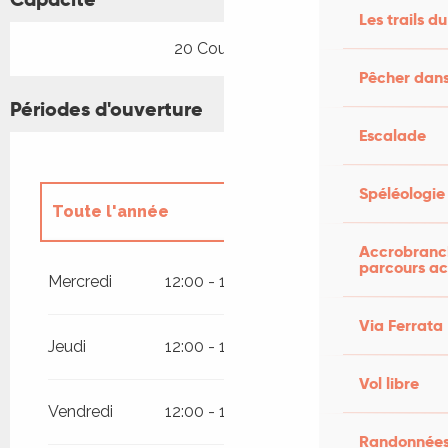
Les trails du
20 Couvert(s)
Pêcher dans
Périodes d'ouverture
Escalade
Spéléologie
Toute l'année
Accrobranch
parcours ac
Jusqu'au
31 août 2026
Mercredi
12:00 - 13:30
19:00 - 20:30
Via Ferrata
Jeudi
12:00 - 13:30
Vol libre
Vendredi
12:00 - 13:30
19:00 - 20:30
Randonnées