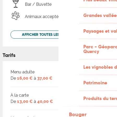
Bar / Buvette
Grandes vallée
Animaux acceptés
Paysages et val
AFFICHER TOUTES LES PRESTATIONS
Parc - Géoparc
Quercy
Tarifs
Les vignobles d
Tarifs 2026
Menu adulte
De
16,00 €
à
37,00 €
Patrimoine
A la carte
Produits du ter
De
13,00 €
à
40,00 €
Bouger