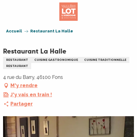
Aller
au
contenu
principal
Accueil
Restaurant La Halle
Restaurant La Halle
RESTAURANT
CUISINE GASTRONOMIQUE
CUISINE TRADITIONNELLE
RESTAURANT
4 rue du Barry, 46100 Fons
M'y rendre
J'y vais en train !
Partager