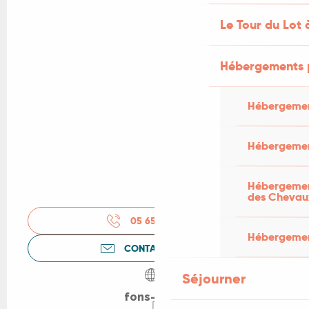
Le Tour du Lot 
Hébergements 
Hébergemen
Hébergemen
Hébergement
des Chevau
05 65 40 06
▒▒
Hébergement
CONTACTEZ-NOUS
Séjourner
fons-lot.fr