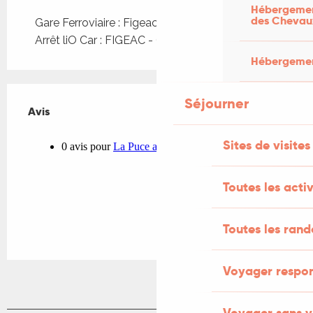
Hébergement
des Chevau
Gare Ferroviaire : Figeac à 959m
Arrêt liO Car : FIGEAC - Gare routière à 544m
Hébergement
Séjourner
Avis
Avis
Sites de visites
Toutes les activ
Toutes les ran
Voyager respo
Voyager sans v