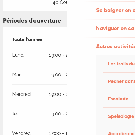
40 Couvert(s)
Se baigner en e
Périodes d'ouverture
Naviguer en c
Toute l'année
Toute l'année
Autres activités
Lundi
19:00 - 21:00
Les trails du
Mardi
19:00 - 21:00
Pêcher dans
Mercredi
19:00 - 21:00
Escalade
Jeudi
19:00 - 21:00
Spéléologie
Vendredi
12:00 - 14:00
19:00 - 21:00
Accrobranch