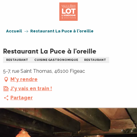
Aller
au
contenu
principal
Accueil
Restaurant La Puce à l'oreille
Restaurant La Puce à l'oreille
RESTAURANT
CUISINE GASTRONOMIQUE
RESTAURANT
5-7, rue Saint Thomas, 46100 Figeac
M'y rendre
J'y vais en train !
Partager