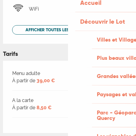
Accueil
WiFi
Découvrir le Lot
AFFICHER TOUTES LES PRESTATIONS
Villes et Villag
Tarifs
Plus beaux vill
Tarifs 2026
Menu adulte
Grandes vallée
À partir de
39,00 €
Paysages et val
A la carte
À partir de
8,50 €
Parc - Géoparc
Quercy