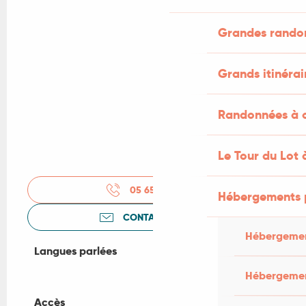
Grandes rando
Grands itinérai
Randonnées à c
Le Tour du Lot 
05 65 34 33
▒▒
Hébergements 
CONTACTEZ-NOUS
Hébergemen
Langues parlées
Langues parlées
Hébergemen
Accès
Accès