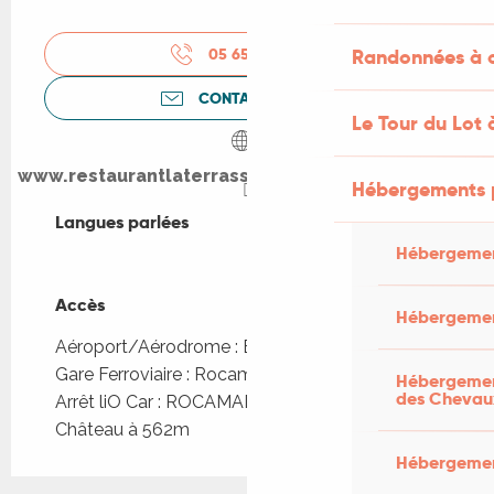
05 65 34 09
▒▒
Randonnées à c
CONTACTEZ-NOUS
Le Tour du Lot 
www.restaurantlaterrassesaintemarie.eatbu.com
Hébergements 
Langues parlées
Langues parlées
Hébergemen
Accès
Accès
Hébergemen
Aéroport/Aérodrome : Brive à 60km
Gare Ferroviaire : Rocamadour à 5km
Hébergement
des Chevau
Arrêt liO Car : ROCAMADOUR - Ascenseur
Château à 562m
Hébergement