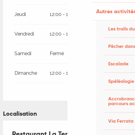
Autres activités
Jeudi
12:00 - 14:00
Les trails du
Vendredi
12:00 - 14:00
Pêcher dans
Samedi
Fermé
Escalade
Dimanche
12:00 - 14:00
Spéléologie
Accrobranch
parcours ac
Localisation
Via Ferrata
Restaurant La Terrasse Sainte