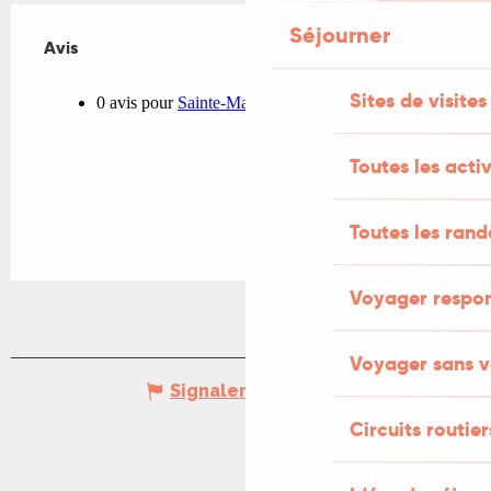
Séjourner
Avis
Avis
Sites de visites
Toutes les activ
Toutes les ran
Voyager respo
Voyager sans v
Signaler une erreur
Circuits routier