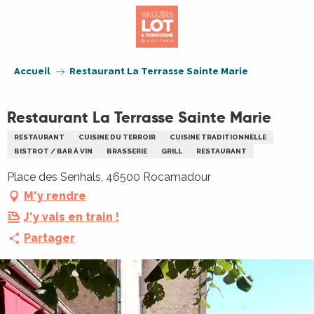
Aller
au
contenu
principal
Accueil
Restaurant La Terrasse Sainte Marie
Restaurant La Terrasse Sainte Marie
RESTAURANT
CUISINE DU TERROIR
CUISINE TRADITIONNELLE
BISTROT / BAR À VIN
BRASSERIE
GRILL
RESTAURANT
Place des Senhals, 46500 Rocamadour
M'y rendre
J'y vais en train !
Partager