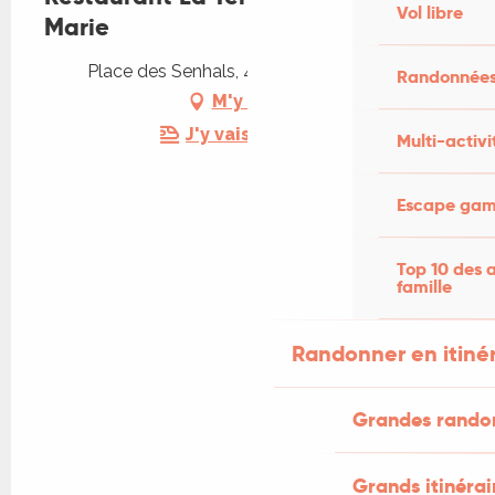
Vol libre
Marie
Place des Senhals, 46500 Rocamadour
Randonnées
M'y rendre
J'y vais en train !
Multi-activi
Escape game
Top 10 des a
famille
Randonner en itiné
Grandes rando
Grands itinérai