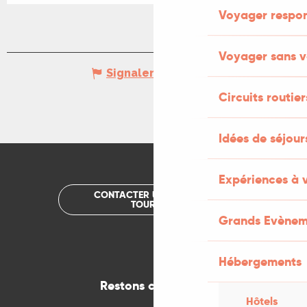
Voyager respo
Voyager sans v
Signaler une erreur
Circuits routier
Idées de séjou
Expériences à 
CONTACTER UN OFFICE DE
TOURISME
Grands Evènem
Hébergements
Restons connectés
Hôtels