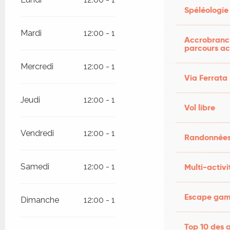
Spéléologie
Mardi
12:00 - 14:15
17:00 - 21:00
Accrobranch
parcours ac
Mercredi
12:00 - 14:15
17:00 - 21:00
Via Ferrata
Jeudi
12:00 - 14:15
17:00 - 21:00
Vol libre
Vendredi
12:00 - 14:15
17:00 - 21:00
Randonnées
Samedi
12:00 - 14:15
17:00 - 21:00
Multi-activi
Escape game
Dimanche
12:00 - 14:15
17:00 - 21:00
Top 10 des a