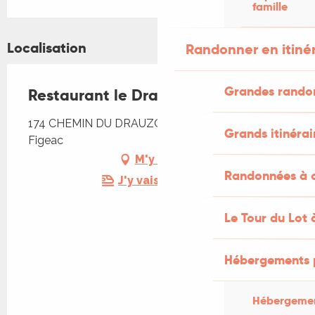
famille
Localisation
Randonner en itiné
Grandes rando
Restaurant le Drauzou
174 CHEMIN DU DRAUZOU Ceint d'eau, 46100
Grands itinérai
Figeac
M'y rendre
Randonnées à c
J'y vais en train !
Le Tour du Lot 
Hébergements 
Hébergemen