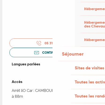
Hébergemen
Hébergement
des Chevau
Hébergement
05 31 86 00
▒▒
CONTACTEZ-NOUS
Séjourner
Langues parlées
Langues parlées
Sites de visites
Toutes les activ
Accès
Accès
Arrêt liO Car : CAMBOULIT - Le Drauzou Hôtel
Toutes les ran
à 88m