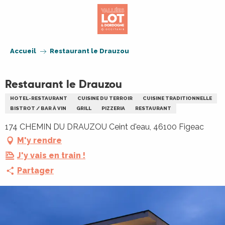
Aller
au
contenu
principal
Accueil
Restaurant le Drauzou
Restaurant le Drauzou
HOTEL-RESTAURANT
CUISINE DU TERROIR
CUISINE TRADITIONNELLE
BISTROT / BAR À VIN
GRILL
PIZZERIA
RESTAURANT
174 CHEMIN DU DRAUZOU Ceint d'eau, 46100 Figeac
M'y rendre
J'y vais en train !
Partager