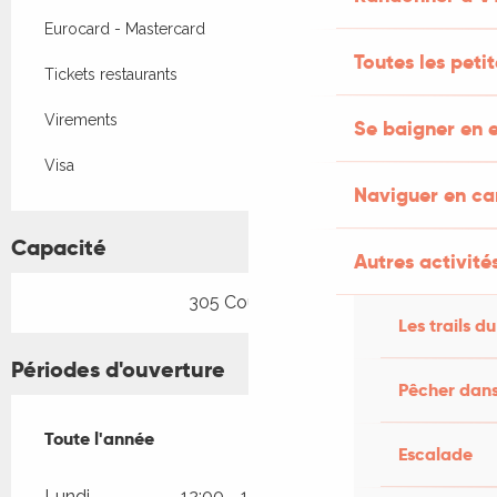
Eurocard - Mastercard
Toutes les peti
Tickets restaurants
Virements
Se baigner en e
Visa
Naviguer en c
Capacité
Autres activités
305 Couvert(s)
Les trails du
Périodes d'ouverture
Pêcher dans
Toute l'année
Toute l'année
Escalade
Lundi
12:00 - 14:15
17:00 - 21:00