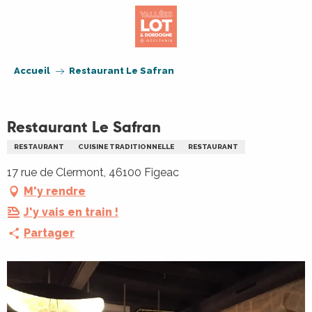
Aller
au
contenu
principal
Accueil
Restaurant Le Safran
Restaurant Le Safran
RESTAURANT
CUISINE TRADITIONNELLE
RESTAURANT
17 rue de Clermont, 46100 Figeac
M'y rendre
J'y vais en train !
Partager