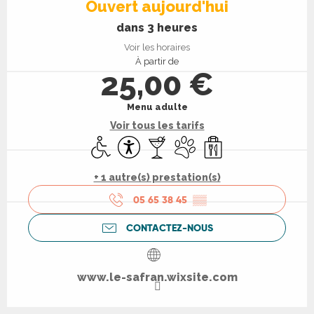
Ouvert aujourd'hui
dans 3 heures
Voir les horaires
À partir de
25,00 €
Menu adulte
Voir tous les tarifs
Accès handicapés
Accessibilité
Bar / Buvette
Animaux acceptés
Vente à emporter
+ 1 autre(s) prestation(s)
05 65 38 45
▒▒
CONTACTEZ-NOUS
www.le-safran.wixsite.com