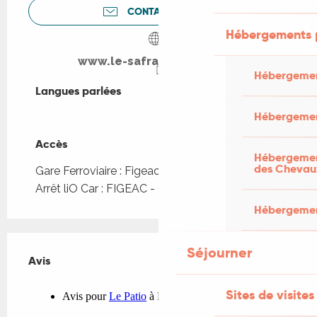
CONTACTEZ-NOUS
Hébergements 
www.le-safran.wixsite.com
Hébergemen
Langues parlées
Langues parlées
Hébergemen
Accès
Accès
Hébergement
des Chevau
Gare Ferroviaire : Figeac à 784m
Arrêt liO Car : FIGEAC - Gare routière à 508m
Hébergement
Séjourner
Avis
Avis
Sites de visites