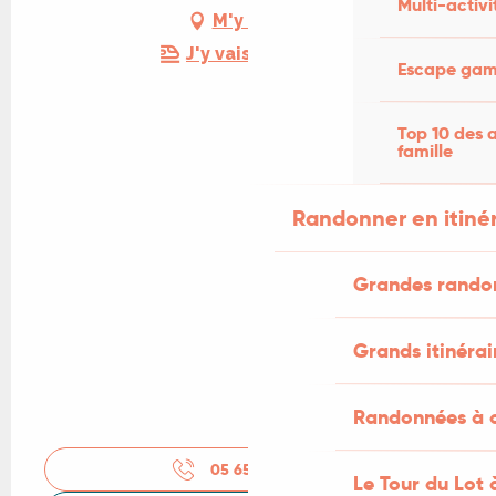
Multi-activi
M'y rendre
J'y vais en train !
Escape game
Top 10 des a
famille
Randonner en itiné
Grandes rando
Grands itinérai
Randonnées à c
05 65 38 45
▒▒
Le Tour du Lot 