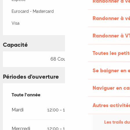
Randonner à v
Eurocard - Mastercard
Randonner à vé
Visa
Randonner à V
Capacité
Toutes les peti
68 Couvert(s)
Se baigner en e
Périodes d'ouverture
Naviguer en c
Toute l'année
Toute l'année
Autres activités
Mardi
12:00 - 13:30
19:30 - 21:00
Les trails du
Mercredi
12:00 - 13:30
19:30 - 21:00