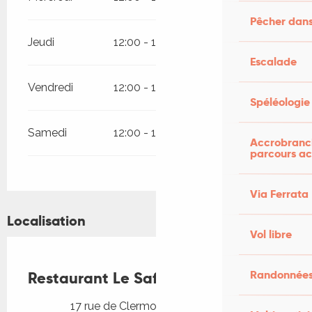
Pêcher dans
Jeudi
12:00 - 13:30
19:30 - 21:00
Escalade
Vendredi
12:00 - 13:30
19:30 - 21:00
Spéléologie
Samedi
12:00 - 13:30
19:30 - 21:00
Accrobranch
parcours ac
Via Ferrata
Localisation
Vol libre
Randonnées
Restaurant Le Safran
17 rue de Clermont, 46100 Figeac