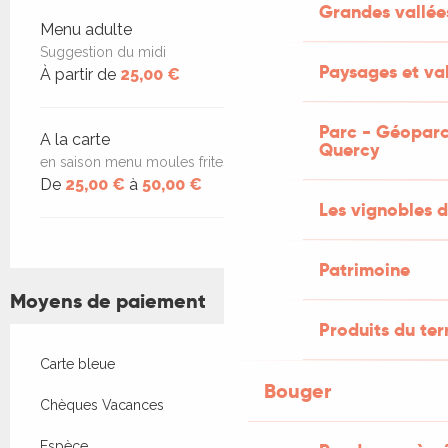
Grandes vallée
Tarifs 2026
Menu adulte
Suggestion du midi
Paysages et val
À partir de
25,00 €
Parc - Géoparc
A la carte
Quercy
en saison menu moules frites
De
25,00 €
à
50,00 €
Les vignobles d
Patrimoine
Moyens de paiement
Produits du ter
Carte bleue
Bouger
Chèques Vacances
Espèce