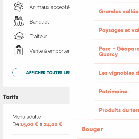
Animaux acceptés
Grandes vallée
Banquet
Paysages et val
Traiteur
Parc - Géoparc
Vente à emporter
Quercy
Les vignobles d
AFFICHER TOUTES LES PRESTATIONS
Patrimoine
Tarifs
Produits du ter
Tarifs 2026
Menu adulte
De
15,00 €
à
24,00 €
Bouger