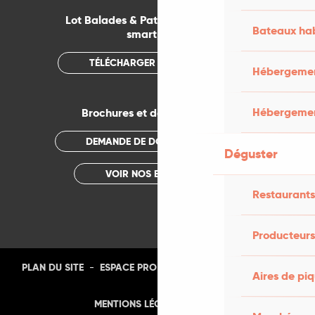
Lot Balades & Patrimoines sur votre
Bateaux hab
smartphone
TÉLÉCHARGER L'APPLICATION
Hébergement
Hébergemen
Brochures et documentations
DEMANDE DE DOCUMENTATION
Déguster
VOIR NOS BROCHURES
Restaurants
Producteurs
-
-
-
-
PLAN DU SITE
ESPACE PRO
PRESSE
PHOTOTHÈQUE
Aires de pi
-
MENTIONS LÉGALES
CGU