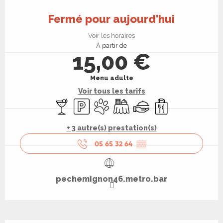
Ouverture et coordonnées
Fermé pour aujourd'hui
Voir les horaires
À partir de
15,00 €
Menu adulte
Voir tous les tarifs
Bar / Buvette
Parking
Animaux acceptés
Banquet
Traiteur
Vente à emporter
+ 3 autre(s) prestation(s)
05 65 32 64
▒▒
pechemignon46.metro.bar