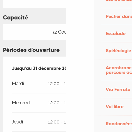
Pêcher dans
Capacité
32 Couvert(s)
Escalade
Périodes d'ouverture
Spéléologie
Accrobranch
Du
Jusqu'au
2 janvier 2026
31 décembre 2026
au
31 décembre 2026
parcours ac
Mardi
12:00 - 14:00
Via Ferrata
Mercredi
12:00 - 14:00
Vol libre
Jeudi
12:00 - 14:00
Randonnées