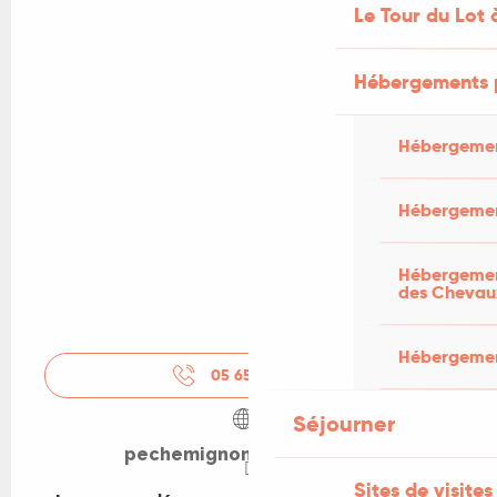
Le Tour du Lot 
Hébergements 
Hébergemen
Hébergemen
Hébergement
des Chevau
Hébergement
05 65 32 64
▒▒
Séjourner
pechemignon46.metro.bar
Sites de visites