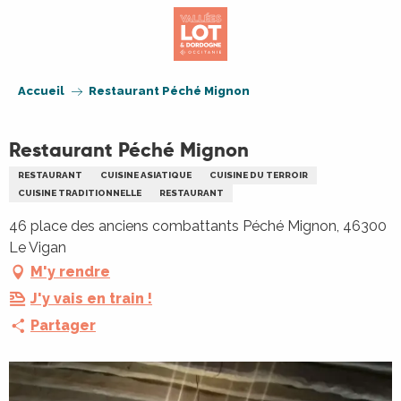
Aller
au
contenu
principal
Accueil
Restaurant Péché Mignon
Restaurant Péché Mignon
RESTAURANT
CUISINE ASIATIQUE
CUISINE DU TERROIR
CUISINE TRADITIONNELLE
RESTAURANT
46 place des anciens combattants Péché Mignon, 46300
Le Vigan
M'y rendre
J'y vais en train !
Partager