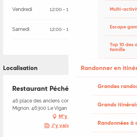
Multi-activi
Vendredi
12:00 - 14:00
Escape game
Samedi
12:00 - 14:00
Top 10 des a
famille
Randonner en itiné
Localisation
Grandes rando
Restaurant Péché Mignon
46 place des anciens combattants Péché
Grands itinérai
Mignon, 46300 Le Vigan
M'y rendre
Randonnées à c
J'y vais en train !