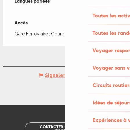
Langues parlées
Langues parlées
Toutes les activ
Accès
Accès
Toutes les ran
Gare Ferroviaire : Gourdon à 5km
Voyager respo
Voyager sans v
Signaler une erreur
Circuits routier
Idées de séjou
Expériences à 
CONTACTER UN OFFICE DE