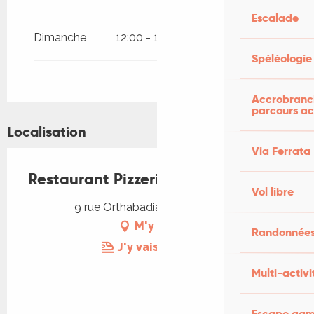
Escalade
Dimanche
12:00 - 14:00
19:00 - 22:00
Spéléologie
Accrobranch
parcours ac
Localisation
Via Ferrata
Restaurant Pizzeria Del Portel
Vol libre
9 rue Orthabadial, 46100 Figeac
M'y rendre
Randonnées
J'y vais en train !
Multi-activi
Escape game