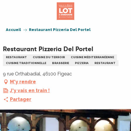
Aller
au
contenu
principal
Accueil
Restaurant Pizzeria Del Portel
Restaurant Pizzeria Del Portel
RESTAURANT
CUISINE DU TERROIR
CUISINE MÉDITERRANÉENNE
CUISINE TRADITIONNELLE
BRASSERIE
PIZZERIA
RESTAURANT
9 rue Orthabadial, 46100 Figeac
M'y rendre
J'y vais en train !
Partager