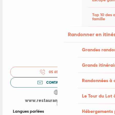
Top 10 des a
famille
Randonner en itiné
Grandes rando
Grands itinérai
05 65 34 53
▒▒
Randonnées à c
CONTACTEZ-NOUS
Le Tour du Lot 
www.restaurant-delportel.net
Hébergements 
Langues parlées
Langues parlées