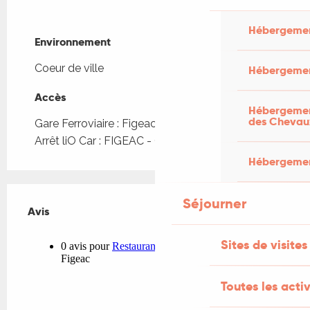
Hébergemen
Environnement
Environnement
Coeur de ville
Hébergemen
Accès
Accès
Hébergement
des Chevau
Gare Ferroviaire : Figeac à 681m
Arrêt liO Car : FIGEAC - Gare SNCF à 609m
Hébergement
Séjourner
Avis
Avis
Sites de visites
Toutes les activ