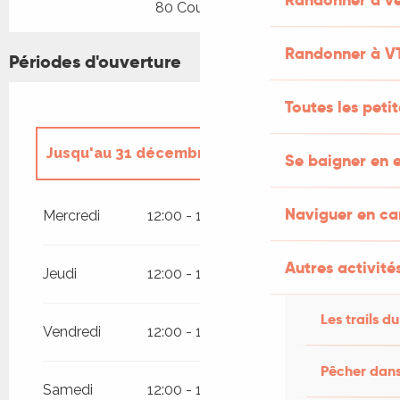
80 Couvert(s)
Randonner à V
Périodes d'ouverture
Toutes les peti
Jusqu'au
31 décembre 2026
Se baigner en e
Du
1 janvier 2026
au
18 avril 2026
Naviguer en c
Mercredi
12:00 - 14:00
19:00 - 22:00
Autres activités
Jeudi
12:00 - 14:00
19:00 - 22:00
Les trails du
Vendredi
12:00 - 14:00
19:00 - 22:00
Pêcher dans
Samedi
12:00 - 14:00
19:00 - 22:00