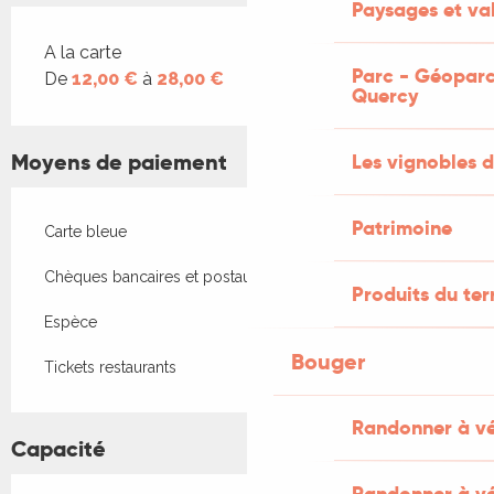
Paysages et val
Tarifs 2026
A la carte
Parc - Géoparc
De
12,00 €
à
28,00 €
Quercy
Moyens de paiement
Les vignobles d
Patrimoine
Carte bleue
Chèques bancaires et postaux
Produits du ter
Espèce
Bouger
Tickets restaurants
Randonner à v
Capacité
Randonner à vé